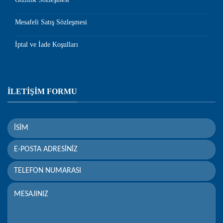
Mesafeli Satış Sözleşmesi
İptal ve İade Koşulları
İLETİŞİM FORMU