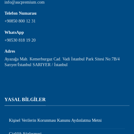
info@aucpremium.com
Telefon Numarası
+90850 800 12 31
WhatsApp
+90530 818 19 20
Adres
Ayazağa Mah. Kemerburgaz Cad. Vadi İstanbul Park Sitesi No:7B/4
Sarıyer/İstanbul SARIYER / İstanbul
YASAL BİLGİLER
Kişisel Verilerin Korunması Kanunu Aydınlatma Metni
Gizlilik Sözleşmesi