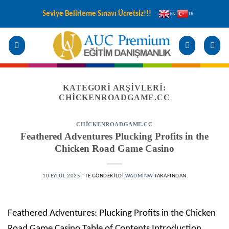
Skip
Seviye Belirleme Sınavı Ücretsiz!!!
EN
TR
to
content
KATEGORI ARŞIVLERI:
CHICKENROADGAME.CC
CHICKENROADGAME.CC
Feathered Adventures Plucking Profits in the
Chicken Road Game Casino
10 EYLÜL 2025
’' TE GÖNDERILDI
WADMINW
TARAFINDAN
Feathered Adventures: Plucking Profits in the Chicken
Road Game Casino Table of Contents Introduction