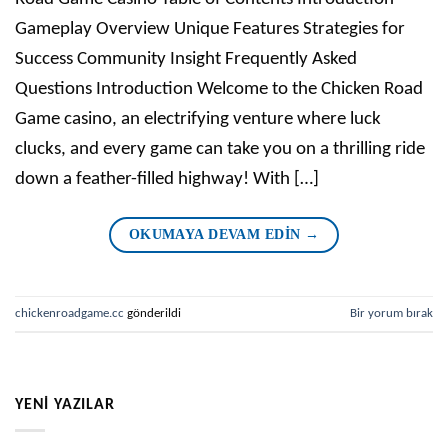
Gameplay Overview Unique Features Strategies for
Success Community Insight Frequently Asked
Questions Introduction Welcome to the Chicken Road
Game casino, an electrifying venture where luck
clucks, and every game can take you on a thrilling ride
down a feather-filled highway! With […]
OKUMAYA DEVAM EDIN
→
chickenroadgame.cc
gönderildi
Bir yorum bırak
YENİ YAZILAR