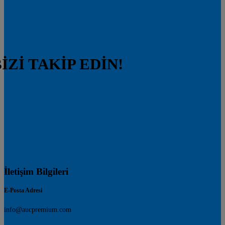
İZİ TAKİP EDİN!
İletişim Bilgileri
E-Posta Adresi
info@aucpremium.com