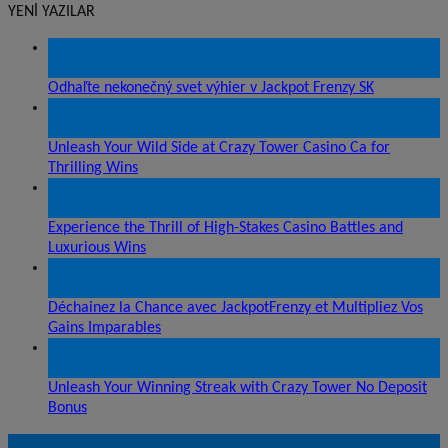
YENİ YAZILAR
20
Tem
Odhaľte nekonečný svet výhier v Jackpot Frenzy SK
20
Tem
Unleash Your Wild Side at Crazy Tower Casino Ca for
Thrilling Wins
19
Tem
Experience the Thrill of High-Stakes Casino Battles and
Luxurious Wins
18
Tem
Déchainez la Chance avec JackpotFrenzy et Multipliez Vos
Gains Imparables
18
Tem
Unleash Your Winning Streak with Crazy Tower No Deposit
Bonus