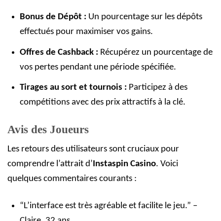
Bonus de Dépôt :
Un pourcentage sur les dépôts
effectués pour maximiser vos gains.
Offres de Cashback :
Récupérez un pourcentage de
vos pertes pendant une période spécifiée.
Tirages au sort et tournois :
Participez à des
compétitions avec des prix attractifs à la clé.
Avis des Joueurs
Les retours des utilisateurs sont cruciaux pour
comprendre l’attrait d’
Instaspin Casino
. Voici
quelques commentaires courants :
“L’interface est très agréable et facilite le jeu.” –
Claire, 32 ans.