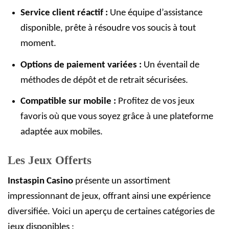
Service client réactif :
Une équipe d’assistance
disponible, prête à résoudre vos soucis à tout
moment.
Options de paiement variées :
Un éventail de
méthodes de dépôt et de retrait sécurisées.
Compatible sur mobile :
Profitez de vos jeux
favoris où que vous soyez grâce à une plateforme
adaptée aux mobiles.
Les Jeux Offerts
Instaspin Casino
présente un assortiment
impressionnant de jeux, offrant ainsi une expérience
diversifiée. Voici un aperçu de certaines catégories de
jeux disponibles :