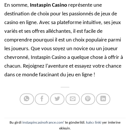
En somme,
Instaspin Casino
représente une
destination de choix pour les passionnés de jeux de
casino en ligne. Avec sa plateforme intuitive, ses jeux
variés et ses offres alléchantes, il est facile de
comprendre pourquoi il est un choix populaire parmi
les joueurs. Que vous soyez un novice ou un joueur
chevronné, Instaspin Casino a quelque chose à offrir à
chacun. Rejoignez l’aventure et essayez votre chance
dans ce monde fascinant du jeu en ligne !
Bu girdi
instaspincasinofrance.com
’ te gönderildi.
kalıcı linki
yer imlerine
ekleyin.