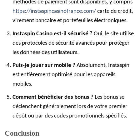
méthodes de paiement sont disponibles, y compris
https://instaspincasinofrance.com/
carte de crédit,
virement bancaire et portefeuilles électroniques.
Instaspin Casino est-il sécurisé ?
Oui, le site utilise
des protocoles de sécurité avancés pour protéger
les données des utilisateurs.
Puis-je jouer sur mobile ?
Absolument, Instaspin
est entièrement optimisé pour les appareils
mobiles.
Comment bénéficier des bonus ?
Les bonus se
déclenchent généralement lors de votre premier
dépôt ou par des codes promotionnels spécifiés.
Conclusion