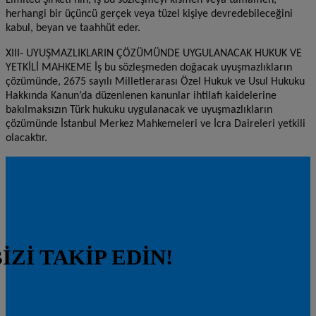
Limited Şirketi’nin, iş bu sözleşmeyi kısmen veya tamamen,
herhangi bir üçüncü gerçek veya tüzel kişiye devredebileceğini
kabul, beyan ve taahhüt eder.
XIII- UYUŞMAZLIKLARIN ÇÖZÜMÜNDE UYGULANACAK HUKUK VE
YETKİLİ MAHKEME İş bu sözleşmeden doğacak uyuşmazlıkların
çözümünde, 2675 sayılı Milletlerarası Özel Hukuk ve Usul Hukuku
Hakkında Kanun’da düzenlenen kanunlar ihtilafı kaidelerine
bakılmaksızın Türk hukuku uygulanacak ve uyuşmazlıkların
çözümünde İstanbul Merkez Mahkemeleri ve İcra Daireleri yetkili
olacaktır.
İZİ TAKİP EDİN!