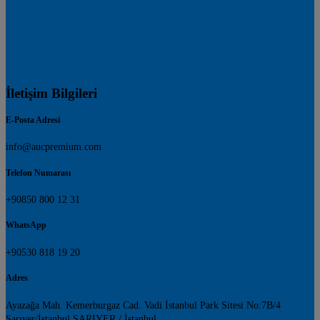
İletişim Bilgileri
E-Posta Adresi
info@aucpremium.com
Telefon Numarası
+90850 800 12 31
WhatsApp
+90530 818 19 20
Adres
Ayazağa Mah. Kemerburgaz Cad. Vadi İstanbul Park Sitesi No:7B/4
Sarıyer/İstanbul SARIYER / İstanbul