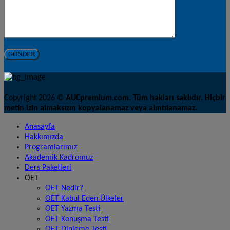
Copyright 2026 ©
AUCpremium.com. Tüm hakları saklıdır. Hiçbir
metin izin almaksızın kopyalanamaz veya alıntılanamaz.
Anasayfa
Hakkımızda
Programlarımız
Akademik Kadromuz
Ders Paketleri
OET
OET Nedir?
OET Kabul Eden Ülkeler
OET Yazma Testi
OET Konuşma Testi
OET Dinleme Testi