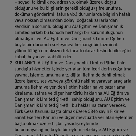
– soyad, tc kimlik no, adres vb. olmak üzere), doğru
olduğunu ve bu bilgilerin gerekli olduğu (şifre unutma,
doküman gönderimi, fatura vb.) durumlarda bilginin hatalı
veya noksan olmasından dolayı doğacak zararlardan
kendisinin sorumlu olduğunu AU Eğitim ve Danışmanlık
Limited Şirketi bu konuda herhangi bir sorumluluğunun
olmadığını ve AU Eğitim ve Danışmanlık Limited Şirketi
böyle bir durumda sözleşmeyi herhangi bir tazminat
yükümlülüğü olmaksızın tek taraflı olarak feshedebileceğini
kabul, beyan ve taahhüt eder.
KULLANICI, AU Eğitim ve Danışmanlık Limited Şirketi’nin
sunduğu hizmetler içinde yer alan tüm içeriklerin çoğaltma,
yayma, işleme, umuma arz, dijital iletim de dahil olmak
üzere işaret, ses ve/veya görüntü nakline yarayan araçlarla
umuma iletim ve yeniden iletim haklarına ve pazarlama,
kiralama, satma ve diğer her türlü haklarına AU Eğitim ve
Danışmanlık Limited Şirketi sahip olduğunu; AU Eğitim ve
Danışmanlık Limited Şirketi bu haklarına zarar verecek,
Türk Ceza Kanunu başta olmak üzere 5846 sayılı Fikir ve
Sanat Eserleri Kanunu ve diğer mevzuatta yer alan eylemler
başta olmak üzere hiçbir yasadışı eylemde
bulunmayacağını, böyle bir eylem sebebiyle AU Eğitim ve