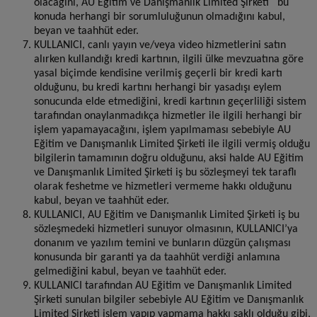
olacağını, AU Eğitim ve Danışmanlık Limited Şirketi bu
konuda herhangi bir sorumluluğunun olmadığını kabul,
beyan ve taahhüt eder.
KULLANICI, canlı yayın ve/veya video hizmetlerini satın
alırken kullandığı kredi kartının, ilgili ülke mevzuatına göre
yasal biçimde kendisine verilmiş geçerli bir kredi kartı
olduğunu, bu kredi kartını herhangi bir yasadışı eylem
sonucunda elde etmediğini, kredi kartının geçerliliği sistem
tarafından onaylanmadıkça hizmetler ile ilgili herhangi bir
işlem yapamayacağını, işlem yapılmaması sebebiyle AU
Eğitim ve Danışmanlık Limited Şirketi ile ilgili vermiş olduğu
bilgilerin tamamının doğru olduğunu, aksi halde AU Eğitim
ve Danışmanlık Limited Şirketi iş bu sözleşmeyi tek taraflı
olarak feshetme ve hizmetleri vermeme hakkı olduğunu
kabul, beyan ve taahhüt eder.
KULLANICI, AU Eğitim ve Danışmanlık Limited Şirketi iş bu
sözleşmedeki hizmetleri sunuyor olmasının, KULLANICI’ya
donanım ve yazılım temini ve bunların düzgün çalışması
konusunda bir garanti ya da taahhüt verdiği anlamına
gelmediğini kabul, beyan ve taahhüt eder.
KULLANICI tarafından AU Eğitim ve Danışmanlık Limited
Şirketi sunulan bilgiler sebebiyle AU Eğitim ve Danışmanlık
Limited Şirketi işlem yapıp yapmama hakkı saklı olduğu gibi,