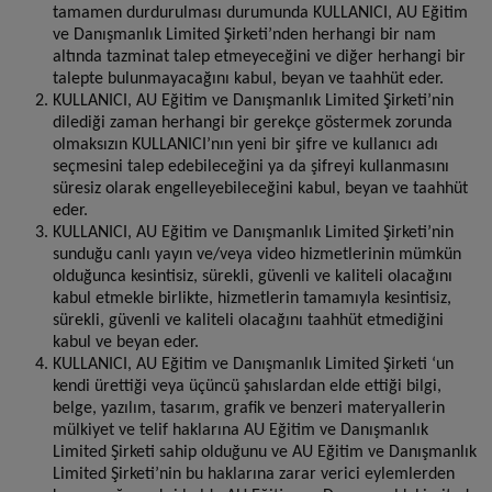
tamamen durdurulması durumunda KULLANICI, AU Eğitim
ve Danışmanlık Limited Şirketi’nden herhangi bir nam
altında tazminat talep etmeyeceğini ve diğer herhangi bir
talepte bulunmayacağını kabul, beyan ve taahhüt eder.
KULLANICI, AU Eğitim ve Danışmanlık Limited Şirketi’nin
dilediği zaman herhangi bir gerekçe göstermek zorunda
olmaksızın KULLANICI’nın yeni bir şifre ve kullanıcı adı
seçmesini talep edebileceğini ya da şifreyi kullanmasını
süresiz olarak engelleyebileceğini kabul, beyan ve taahhüt
eder.
KULLANICI, AU Eğitim ve Danışmanlık Limited Şirketi’nin
sunduğu canlı yayın ve/veya video hizmetlerinin mümkün
olduğunca kesintisiz, sürekli, güvenli ve kaliteli olacağını
kabul etmekle birlikte, hizmetlerin tamamıyla kesintisiz,
sürekli, güvenli ve kaliteli olacağını taahhüt etmediğini
kabul ve beyan eder.
KULLANICI, AU Eğitim ve Danışmanlık Limited Şirketi ‘un
kendi ürettiği veya üçüncü şahıslardan elde ettiği bilgi,
belge, yazılım, tasarım, grafik ve benzeri materyallerin
mülkiyet ve telif haklarına AU Eğitim ve Danışmanlık
Limited Şirketi sahip olduğunu ve AU Eğitim ve Danışmanlık
Limited Şirketi’nin bu haklarına zarar verici eylemlerden