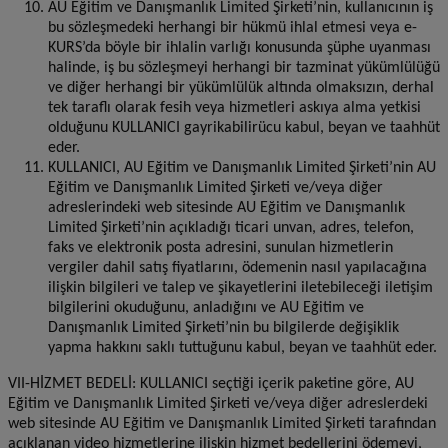
AU Eğitim ve Danışmanlık Limited Şirketi’nin, kullanıcının iş
bu sözleşmedeki herhangi bir hükmü ihlal etmesi veya e-
KURS’da böyle bir ihlalin varlığı konusunda şüphe uyanması
halinde, iş bu sözleşmeyi herhangi bir tazminat yükümlülüğü
ve diğer herhangi bir yükümlülük altında olmaksızın, derhal
tek taraflı olarak fesih veya hizmetleri askıya alma yetkisi
olduğunu KULLANICI gayrikabilirücu kabul, beyan ve taahhüt
eder.
KULLANICI, AU Eğitim ve Danışmanlık Limited Şirketi’nin AU
Eğitim ve Danışmanlık Limited Şirketi ve/veya diğer
adreslerindeki web sitesinde AU Eğitim ve Danışmanlık
Limited Şirketi’nin açıkladığı ticari unvan, adres, telefon,
faks ve elektronik posta adresini, sunulan hizmetlerin
vergiler dahil satış fiyatlarını, ödemenin nasıl yapılacağına
ilişkin bilgileri ve talep ve şikayetlerini iletebileceği iletişim
bilgilerini okuduğunu, anladığını ve AU Eğitim ve
Danışmanlık Limited Şirketi’nin bu bilgilerde değişiklik
yapma hakkını saklı tuttuğunu kabul, beyan ve taahhüt eder.
VII-HİZMET BEDELİ: KULLANICI seçtiği içerik paketine göre, AU
Eğitim ve Danışmanlık Limited Şirketi ve/veya diğer adreslerdeki
web sitesinde AU Eğitim ve Danışmanlık Limited Şirketi tarafından
açıklanan video hizmetlerine ilişkin hizmet bedellerini ödemeyi,