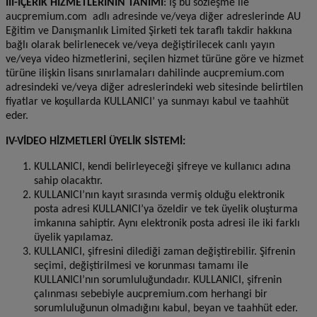
III-İÇERİK HİZMETLERİNİN TANIMI
: İş bu sözleşme ile
aucpremium.com adlı adresinde ve/veya diğer adreslerinde
AU
Eğitim ve Danışmanlık Limited Şirketi
tek taraflı takdir hakkına
bağlı olarak belirlenecek ve/veya değiştirilecek canlı yayın
ve/veya video hizmetlerini, seçilen hizmet türüne göre ve hizmet
türüne ilişkin lisans sınırlamaları dahilinde aucpremium.com
adresindeki ve/veya diğer adreslerindeki web sitesinde belirtilen
fiyatlar ve koşullarda KULLANICI’ ya sunmayı kabul ve taahhüt
eder.
IV-VİDEO HİZMETLERİ ÜYELİK SİSTEMİ:
KULLANICI, kendi belirleyeceği şifreye ve kullanıcı adına
sahip olacaktır.
KULLANICI’nın kayıt sırasında vermiş olduğu elektronik
posta adresi KULLANICI’ya özeldir ve tek üyelik oluşturma
imkanına sahiptir. Aynı elektronik posta adresi ile iki farklı
üyelik yapılamaz.
KULLANICI, şifresini dilediği zaman değiştirebilir. Şifrenin
seçimi, değiştirilmesi ve korunması tamamı ile
KULLANICI’nın sorumluluğundadır. KULLANICI, şifrenin
çalınması sebebiyle aucpremium.com herhangi bir
sorumluluğunun olmadığını kabul, beyan ve taahhüt eder.