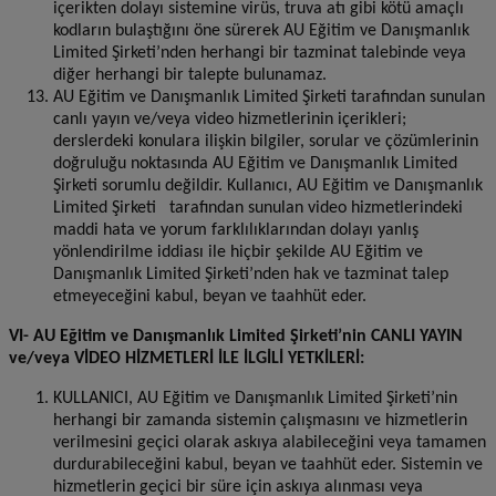
içerikten dolayı sistemine virüs, truva atı gibi kötü amaçlı
kodların bulaştığını öne sürerek AU Eğitim ve Danışmanlık
Limited Şirketi’nden herhangi bir tazminat talebinde veya
diğer herhangi bir talepte bulunamaz.
AU Eğitim ve Danışmanlık Limited Şirketi tarafından sunulan
canlı yayın ve/veya video hizmetlerinin içerikleri;
derslerdeki konulara ilişkin bilgiler, sorular ve çözümlerinin
doğruluğu noktasında AU Eğitim ve Danışmanlık Limited
Şirketi sorumlu değildir. Kullanıcı, AU Eğitim ve Danışmanlık
Limited Şirketi tarafından sunulan video hizmetlerindeki
maddi hata ve yorum farklılıklarından dolayı yanlış
yönlendirilme iddiası ile hiçbir şekilde AU Eğitim ve
Danışmanlık Limited Şirketi’nden hak ve tazminat talep
etmeyeceğini kabul, beyan ve taahhüt eder.
VI- AU Eğitim ve Danışmanlık Limited Şirketi’nin CANLI YAYIN
ve/veya VİDEO HİZMETLERİ İLE İLGİLİ YETKİLERİ:
KULLANICI, AU Eğitim ve Danışmanlık Limited Şirketi’nin
herhangi bir zamanda sistemin çalışmasını ve hizmetlerin
verilmesini geçici olarak askıya alabileceğini veya tamamen
durdurabileceğini kabul, beyan ve taahhüt eder. Sistemin ve
hizmetlerin geçici bir süre için askıya alınması veya