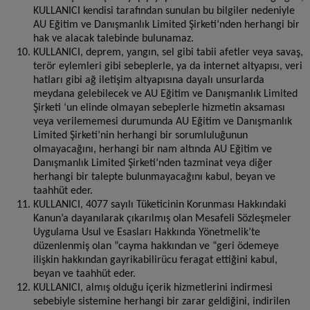
KULLANICI kendisi tarafından sunulan bu bilgiler nedeniyle
AU Eğitim ve Danışmanlık Limited Şirketi’nden herhangi bir
hak ve alacak talebinde bulunamaz.
KULLANICI, deprem, yangın, sel gibi tabii afetler veya savaş,
terör eylemleri gibi sebeplerle, ya da internet altyapısı, veri
hatları gibi ağ iletişim altyapısına dayalı unsurlarda
meydana gelebilecek ve AU Eğitim ve Danışmanlık Limited
Şirketi ‘un elinde olmayan sebeplerle hizmetin aksaması
veya verilememesi durumunda AU Eğitim ve Danışmanlık
Limited Şirketi’nin herhangi bir sorumluluğunun
olmayacağını, herhangi bir nam altında AU Eğitim ve
Danışmanlık Limited Şirketi’nden tazminat veya diğer
herhangi bir talepte bulunmayacağını kabul, beyan ve
taahhüt eder.
KULLANICI, 4077 sayılı Tüketicinin Korunması Hakkındaki
Kanun’a dayanılarak çıkarılmış olan Mesafeli Sözleşmeler
Uygulama Usul ve Esasları Hakkında Yönetmelik’te
düzenlenmiş olan “cayma hakkından ve “geri ödemeye
ilişkin hakkından gayrikabilirücu feragat ettiğini kabul,
beyan ve taahhüt eder.
KULLANICI, almış olduğu içerik hizmetlerini indirmesi
sebebiyle sistemine herhangi bir zarar geldiğini, indirilen