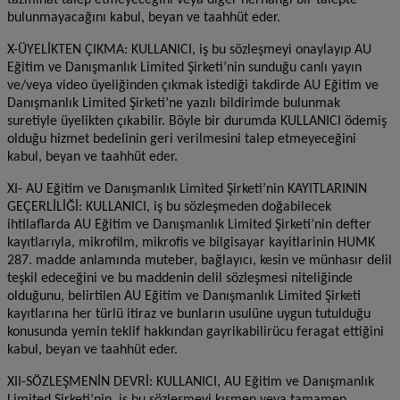
tazminat talep etmeyeceğini veya diğer herhangi bir talepte
bulunmayacağını kabul, beyan ve taahhüt eder.
X-ÜYELİKTEN ÇIKMA: KULLANICI, iş bu sözleşmeyi onaylayıp AU
Eğitim ve Danışmanlık Limited Şirketi’nin sunduğu canlı yayın
ve/veya video üyeliğinden çıkmak istediği takdirde AU Eğitim ve
Danışmanlık Limited Şirketi’ne yazılı bildirimde bulunmak
suretiyle üyelikten çıkabilir. Böyle bir durumda KULLANICI ödemiş
olduğu hizmet bedelinin geri verilmesini talep etmeyeceğini
kabul, beyan ve taahhüt eder.
XI- AU Eğitim ve Danışmanlık Limited Şirketi’nin KAYITLARININ
GEÇERLİLİĞİ: KULLANICI, iş bu sözleşmeden doğabilecek
ihtilaflarda AU Eğitim ve Danışmanlık Limited Şirketi’nin defter
kayıtlarıyla, mikrofilm, mikrofis ve bilgisayar kayitlarinin HUMK
287. madde anlamında muteber, bağlayıcı, kesin ve münhasır delil
teşkil edeceğini ve bu maddenin delil sözleşmesi niteliğinde
olduğunu, belirtilen AU Eğitim ve Danışmanlık Limited Şirketi
kayıtlarına her türlü itiraz ve bunların usulüne uygun tutulduğu
konusunda yemin teklif hakkından gayrikabilirücu feragat ettiğini
kabul, beyan ve taahhüt eder.
XII-SÖZLEŞMENİN DEVRİ: KULLANICI, AU Eğitim ve Danışmanlık