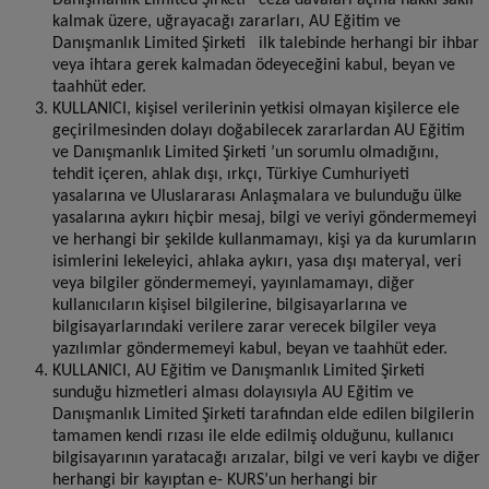
Danışmanlık Limited Şirketi ceza davaları açma hakkı saklı
kalmak üzere, uğrayacağı zararları, AU Eğitim ve
Danışmanlık Limited Şirketi ilk talebinde herhangi bir ihbar
veya ihtara gerek kalmadan ödeyeceğini kabul, beyan ve
taahhüt eder.
KULLANICI, kişisel verilerinin yetkisi olmayan kişilerce ele
geçirilmesinden dolayı doğabilecek zararlardan AU Eğitim
ve Danışmanlık Limited Şirketi ’un sorumlu olmadığını,
tehdit içeren, ahlak dışı, ırkçı, Türkiye Cumhuriyeti
yasalarına ve Uluslararası Anlaşmalara ve bulunduğu ülke
yasalarına aykırı hiçbir mesaj, bilgi ve veriyi göndermemeyi
ve herhangi bir şekilde kullanmamayı, kişi ya da kurumların
isimlerini lekeleyici, ahlaka aykırı, yasa dışı materyal, veri
veya bilgiler göndermemeyi, yayınlamamayı, diğer
kullanıcıların kişisel bilgilerine, bilgisayarlarına ve
bilgisayarlarındaki verilere zarar verecek bilgiler veya
yazılımlar göndermemeyi kabul, beyan ve taahhüt eder.
KULLANICI, AU Eğitim ve Danışmanlık Limited Şirketi
sunduğu hizmetleri alması dolayısıyla AU Eğitim ve
Danışmanlık Limited Şirketi tarafından elde edilen bilgilerin
tamamen kendi rızası ile elde edilmiş olduğunu, kullanıcı
bilgisayarının yaratacağı arızalar, bilgi ve veri kaybı ve diğer
herhangi bir kayıptan e- KURS’un herhangi bir