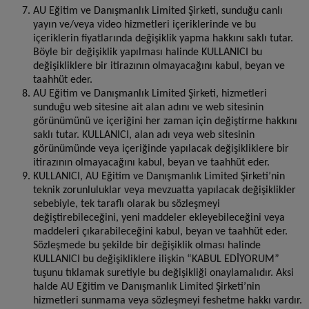
AU Eğitim ve Danışmanlık Limited Şirketi, sunduğu canlı
yayın ve/veya video hizmetleri içeriklerinde ve bu
içeriklerin fiyatlarında değişiklik yapma hakkını saklı tutar.
Böyle bir değişiklik yapılması halinde KULLANICI bu
değişikliklere bir itirazının olmayacağını kabul, beyan ve
taahhüt eder.
AU Eğitim ve Danışmanlık Limited Şirketi, hizmetleri
sunduğu web sitesine ait alan adını ve web sitesinin
görünümünü ve içeriğini her zaman için değiştirme hakkını
saklı tutar. KULLANICI, alan adı veya web sitesinin
görünümünde veya içeriğinde yapılacak değişikliklere bir
itirazının olmayacağını kabul, beyan ve taahhüt eder.
KULLANICI, AU Eğitim ve Danışmanlık Limited Şirketi’nin
teknik zorunluluklar veya mevzuatta yapılacak değişiklikler
sebebiyle, tek taraflı olarak bu sözleşmeyi
değiştirebileceğini, yeni maddeler ekleyebileceğini veya
maddeleri çıkarabileceğini kabul, beyan ve taahhüt eder.
Sözleşmede bu şekilde bir değişiklik olması halinde
KULLANICI bu değişikliklere ilişkin “KABUL EDİYORUM”
tuşunu tıklamak suretiyle bu değişikliği onaylamalıdır. Aksi
halde AU Eğitim ve Danışmanlık Limited Şirketi’nin
hizmetleri sunmama veya sözleşmeyi feshetme hakkı vardır.