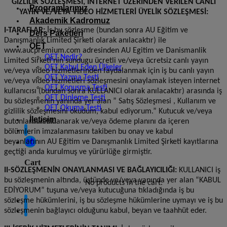
GİZLİLİK SÖZLEŞMESİ, İNTERNET ÜZERİNDEN VERİLEN CANLI
Programlarımız
YAYIN VE/VEYA VİDEO HİZMETLERİ ÜYELİK SÖZLEŞMESİ:
Akademik Kadromuz
I-TARAFLAR:
İş bu sözleşme (bundan sonra AU Eğitim ve
Ders Paketleri
Danışmanlık Limited Şirketi olarak anılacaktır) ile
OET
www.aucpremium.com adresinden
AU Egitim ve Danismanlik
OET Nedir?
Limited Sirketi
’nin sundugu ücretli ve/veya ücretsiz canlı yayın
OET Kabul Eden Ülkeler
ve/veya video hizmetlerinden faydalanmak için iş bu canlı yayın
OET Yazma Testi
ve/veya video hizmetleri sözleşmesini onaylamak isteyen internet
OET Konuşma Testi
kullanıcısı (bundan sonra KULLANICI olarak anılacaktır) arasında iş
OET Dinleme Testi
bu sözleşmenin yanında yer alan ” Satış Sözleşmesi , Kullanım ve
OET Okuma Testi
gizlilik sözleşmesini okudum, kabul ediyorum.” Kutucuk ve/veya
İletişim
butonlarının tıklanarak ve/veya ödeme planını da içeren
bölümlerin imzalanmasını takiben bu onay ve kabul
0
₺
beyanlarının
AU Eğitim ve Danışmanlık Limited Şirketi
kayıtlarına
geçtiği anda kurulmuş ve yürürlüğe girmiştir.
Cart
II-SÖZLEŞMENİN ONAYLANMASI VE BAĞLAYICILIĞI:
KULLANICI iş
bu sözleşmenin altında, üstünde ve/veya yanında yer alan “KABUL
No products in the cart.
EDİYORUM” tuşuna ve/veya kutucuğuna tıkladığında iş bu
sözleşme hükümlerini, iş bu sözleşme hükümlerine uymayı ve iş bu
sözleşmenin bağlayıcı olduğunu kabul, beyan ve taahhüt eder.