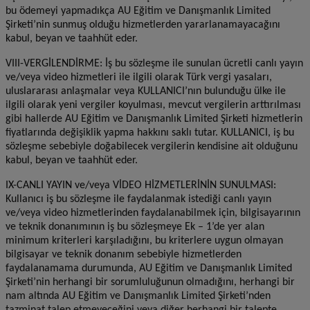
bu ödemeyi yapmadıkça AU Eğitim ve Danışmanlık Limited
Şirketi’nin sunmuş olduğu hizmetlerden yararlanamayacağını
kabul, beyan ve taahhüt eder.
VIII-VERGİLENDİRME: İş bu sözleşme ile sunulan ücretli canlı yayın
ve/veya video hizmetleri ile ilgili olarak Türk vergi yasaları,
uluslararası anlaşmalar veya KULLANICI’nın bulunduğu ülke ile
ilgili olarak yeni vergiler koyulması, mevcut vergilerin arttırılması
gibi hallerde AU Eğitim ve Danışmanlık Limited Şirketi hizmetlerin
fiyatlarında değişiklik yapma hakkını saklı tutar. KULLANICI, iş bu
sözleşme sebebiyle doğabilecek vergilerin kendisine ait olduğunu
kabul, beyan ve taahhüt eder.
IX-CANLI YAYIN ve/veya VİDEO HİZMETLERİNİN SUNULMASI:
Kullanıcı iş bu sözleşme ile faydalanmak istediği canlı yayın
ve/veya video hizmetlerinden faydalanabilmek için, bilgisayarının
ve teknik donanımının iş bu sözleşmeye Ek – 1’de yer alan
minimum kriterleri karşıladığını, bu kriterlere uygun olmayan
bilgisayar ve teknik donanım sebebiyle hizmetlerden
faydalanamama durumunda, AU Eğitim ve Danışmanlık Limited
Şirketi’nin herhangi bir sorumluluğunun olmadığını, herhangi bir
nam altında AU Eğitim ve Danışmanlık Limited Şirketi’nden