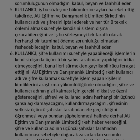
sorumluluğunun olmadığını kabul, beyan ve taahhüt eder.
KULLANICI, iş bu sözleşme hükümlerine aykırı hareket ettiği
takdirde, AU Eğitim ve Danışmanlık Limited Şirketi’nin
kullanıcı adı ve şifresini iptal ederek ve her türlü teknik
önlemi almak suretiyle kendisini sistem dışına
çıkarabileceğini ve iş bu sözleşmeyi tek taraflı olarak
herhangi bir tazminat ödeme zorunluluğu olmadan
feshedebileceğini kabul, beyan ve taahhüt eder.
KULLANICI, şifre kullanımı suretiyle yapabileceği işlemlerin
kendisi dışında üçüncü bir şahıs tarafından yapıldığını iddia
etmeyeceğini, bunu ileri sürmekten gayrikabilirücu feragat
ettiğini, AU Eğitim ve Danışmanlık Limited Şirketi kullanıcı
adı ve şifre kullanmak suretiyle işlem yapan kişilerin
kimliklerini araştırma yükümlülüğünde olmadığını, şifre ve
kullanıcı adının gizli kalması için gerekli dikkat ve özeni
göstereceğini, şifreyi ve kullanıcı adını herhangi bir üçüncü
şahsa açıklamayacağını, kullandırmayacağını, şifresinin
yetkisiz üçüncü şahıslar tarafından ele geçirildiğini
öğrenmesi veya bundan şüphelenmesi halinde derhal AU
Eğitim ve Danışmanlık Limited Şirketi haber vereceğini,
şifre ve kullanıcı adının üçüncü şahıslar tarafından
kullanılması sebebiyle doğacak zararlardan sorumlu