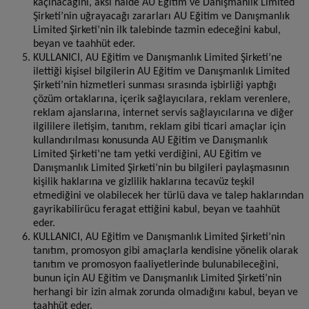
kaçınacağını, aksi halde AU Eğitim ve Danışmanlık Limited
Şirketi’nin uğrayacağı zararları AU Eğitim ve Danışmanlık
Limited Şirketi’nin ilk talebinde tazmin edeceğini kabul,
beyan ve taahhüt eder.
KULLANICI, AU Eğitim ve Danışmanlık Limited Şirketi’ne
ilettiği kişisel bilgilerin AU Eğitim ve Danışmanlık Limited
Şirketi’nin hizmetleri sunması sırasında işbirliği yaptığı
çözüm ortaklarına, içerik sağlayıcılara, reklam verenlere,
reklam ajanslarına, internet servis sağlayıcılarına ve diğer
ilgililere iletişim, tanıtım, reklam gibi ticari amaçlar için
kullandırılması konusunda AU Eğitim ve Danışmanlık
Limited Şirketi’ne tam yetki verdiğini, AU Eğitim ve
Danışmanlık Limited Şirketi’nin bu bilgileri paylaşmasının
kişilik haklarına ve gizlilik haklarına tecavüz teşkil
etmediğini ve olabilecek her türlü dava ve talep haklarından
gayrikabilirücu feragat ettiğini kabul, beyan ve taahhüt
eder.
KULLANICI, AU Eğitim ve Danışmanlık Limited Şirketi’nin
tanıtım, promosyon gibi amaçlarla kendisine yönelik olarak
tanıtım ve promosyon faaliyetlerinde bulunabileceğini,
bunun için AU Eğitim ve Danışmanlık Limited Şirketi’nin
herhangi bir izin almak zorunda olmadığını kabul, beyan ve
taahhüt eder.