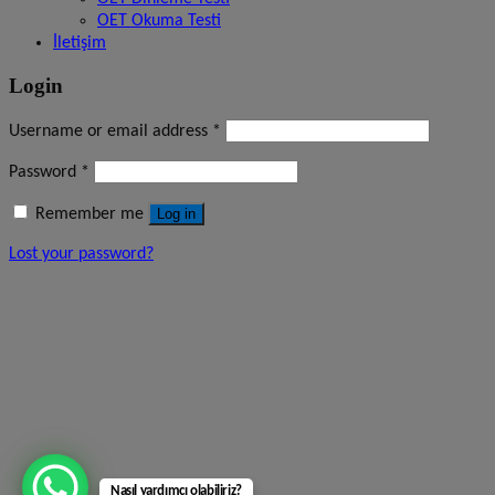
OET Okuma Testi
İletişim
Login
Username or email address
*
Password
*
Remember me
Log in
Lost your password?
Nasıl yardımcı olabiliriz?