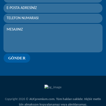
Copyright 2026 ©
AUCpremium.com. Tüm hakları saklıdır. Hiçbir metin
izin almaksızın kopyalanamaz veya alıntılanamaz.