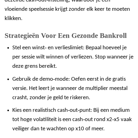
dezelfde cash‑out‑instelling, waardoor je een
vloeiende speelsessie krijgt zonder elk keer te moeten
klikken.
Strategieën Voor Een Gezonde Bankroll
Stel een winst‑ en verlieslimiet: Bepaal hoeveel je
per sessie wilt winnen of verliezen. Stop wanneer je
deze grens bereikt.
Gebruik de demo‑mode: Oefen eerst in de gratis
versie. Het leert je wanneer de multiplier meestal
crasht, zonder je geld te riskeren.
Kies een realistisch cash‑out‑punt: Bij een medium
tot hoge volatiliteit is een cash‑out rond x2‑x5 vaak
veiliger dan te wachten op x10 of meer.