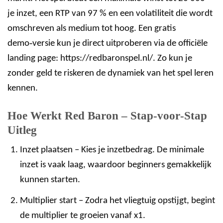
je inzet, een RTP van 97 % en een volatiliteit die wordt
omschreven als medium tot hoog. Een gratis
demo‑versie kun je direct uitproberen via de officiële
landing page: https://redbaronspel.nl/. Zo kun je
zonder geld te riskeren de dynamiek van het spel leren
kennen.
Hoe Werkt Red Baron – Stap‑voor‑Stap
Uitleg
Inzet plaatsen – Kies je inzetbedrag. De minimale
inzet is vaak laag, waardoor beginners gemakkelijk
kunnen starten.
Multiplier start – Zodra het vliegtuig opstijgt, begint
de multiplier te groeien vanaf x1.