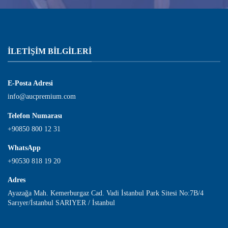
İLETIŞIM BILGILERI
E-Posta Adresi
info@aucpremium.com
Telefon Numarası
+90850 800 12 31
WhatsApp
+90530 818 19 20
Adres
Ayazağa Mah. Kemerburgaz Cad. Vadi İstanbul Park Sitesi No:7B/4
Sarıyer/İstanbul SARIYER / İstanbul