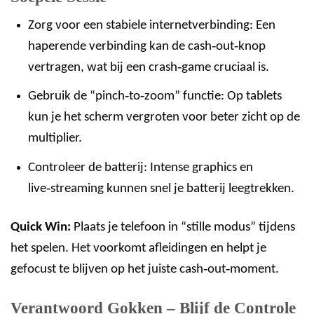
Zorg voor een stabiele internetverbinding: Een
haperende verbinding kan de cash‑out‑knop
vertragen, wat bij een crash‑game cruciaal is.
Gebruik de “pinch‑to‑zoom” functie: Op tablets
kun je het scherm vergroten voor beter zicht op de
multiplier.
Controleer de batterij: Intense graphics en
live‑streaming kunnen snel je batterij leegtrekken.
Quick Win:
Plaats je telefoon in “stille modus” tijdens
het spelen. Het voorkomt afleidingen en helpt je
gefocust te blijven op het juiste cash‑out‑moment.
Verantwoord Gokken – Blijf de Controle