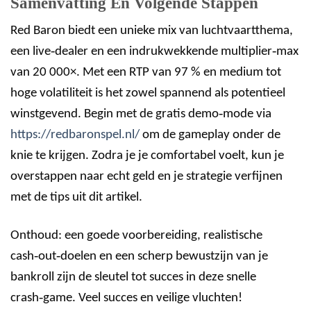
Samenvatting En Volgende Stappen
Red Baron biedt een unieke mix van luchtvaartthema,
een live‑dealer en een indrukwekkende multiplier‑max
van 20 000×. Met een RTP van 97 % en medium tot
hoge volatiliteit is het zowel spannend als potentieel
winstgevend. Begin met de gratis demo‑mode via
https://redbaronspel.nl/
om de gameplay onder de
knie te krijgen. Zodra je je comfortabel voelt, kun je
overstappen naar echt geld en je strategie verfijnen
met de tips uit dit artikel.
Onthoud: een goede voorbereiding, realistische
cash‑out‑doelen en een scherp bewustzijn van je
bankroll zijn de sleutel tot succes in deze snelle
crash‑game. Veel succes en veilige vluchten!