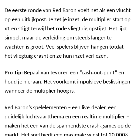
De eerste ronde van Red Baron voelt net als een vlucht
op een uitkijkpost. Je zet je inzet, de multiplier start op
x1 en stijgt terwijl het rode vliegtuig opstijgt. Het lijkt
simpel, maar de verleiding om steeds langer te
wachten is groot. Veel spelers blijven hangen totdat
het vliegtuig crasht en ze hun inzet verliezen.
Pro Tip:
Bepaal van tevoren een “cash‑out‑punt” en
houd je hieraan. Het voorkomt impulsieve beslissingen
wanneer de multiplier hoog is.
Red Baron’s spelelementen – een live‑dealer, een
duidelijk luchtvaartthema en een realtime multiplier –
maken het een van de spannendste crash‑games op de
markt. Het spel biedt een maximale winst tot 20 000×