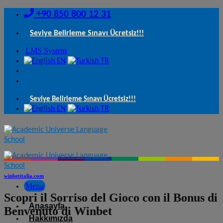
Skip
+90 850 800 12 31
to
content
Seviye Belirleme Sınavı Ücretsiz!!!
LMS System
EN
TR
Seviye Belirleme Sınavı Ücretsiz!!!
EN
TR
winbetitalia.com
Menu
Scopri il Sorriso del Gioco con il Bonus di
Anasayfa
Benvenuto di Winbet
Hakkımızda