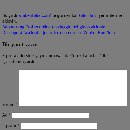
Bu girdi
winbetitalia.com
’ te gönderildi.
kalıcı linki
yer imlerine
ekleyin.
Boomerang Casino online un viaggio nel gioco virtuale
Descoperă fascinația jocurilor de noroc cu Winbet România
Bir yanıt yazın
E-posta adresiniz yayınlanmayacak.
Gerekli alanlar
*
ile
işaretlenmişlerdir
Yorum
*
Ad
*
E-posta
*