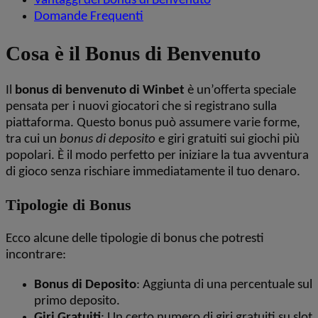
Vantaggi del Bonus di Benvenuto
Domande Frequenti
Cosa è il Bonus di Benvenuto
Il
bonus di benvenuto di Winbet
è un’offerta speciale
pensata per i nuovi giocatori che si registrano sulla
piattaforma. Questo bonus può assumere varie forme,
tra cui un
bonus di deposito
e giri gratuiti sui giochi più
popolari. È il modo perfetto per iniziare la tua avventura
di gioco senza rischiare immediatamente il tuo denaro.
Tipologie di Bonus
Ecco alcune delle tipologie di bonus che potresti
incontrare:
Bonus di Deposito
: Aggiunta di una percentuale sul
primo deposito.
Giri Gratuiti
: Un certo numero di giri gratuiti su slot