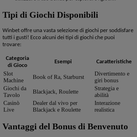
Tipi di Giochi Disponibili
Winbet offre una vasta selezione di giochi per soddisfare
tutti i gusti! Ecco alcuni dei tipi di giochi che puoi
trovare:
Categoria
Esempi
Caratteristiche
di Gioco
Slot
Divertimento e
Book of Ra, Starburst
Machine
giri bonus
Giochi da
Strategia e
Blackjack, Roulette
Tavolo
abilità
Casinò
Dealer dal vivo per
Interazione
Live
Blackjack e Roulette
realistica
Vantaggi del Bonus di Benvenuto