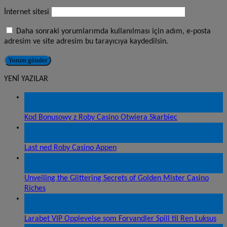
İnternet sitesi
Daha sonraki yorumlarımda kullanılması için adım, e-posta
adresim ve site adresim bu tarayıcıya kaydedilsin.
YENİ YAZILAR
07
Ağu
Kod Bonusowy z Roby Casino Otwiera Skarbiec
07
Ağu
Last ned Roby Casino Appen
07
Ağu
Unveiling the Glittering Secrets of Golden Mister Casino
Riches
07
Ağu
Larabet VIP Opplevelse som Forvandler Spill til Ren Luksus