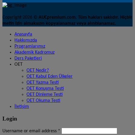
Copyright 2026 ©
AUCpremium.com. Tüm hakları saklıdır. Hiçbir
metin izin almaksızın kopyalanamaz veya alıntılanamaz.
Anasayfa
Hakkımızda
Programlarımız
Akademik Kadromuz
Ders Paketleri
OET
OET Nedir?
OET Kabul Eden Ülkeler
OET Yazma Testi
OET Konuşma Testi
OET Dinleme Testi
OET Okuma Testi
İletişim
Login
Username or email address
*