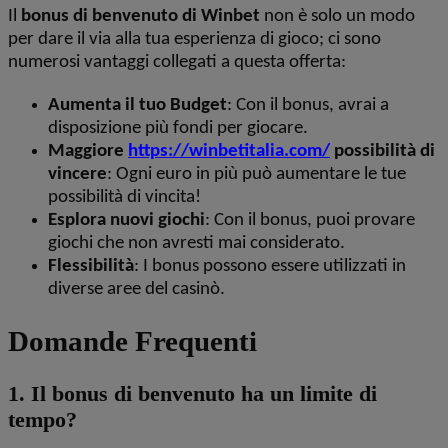
Il
bonus di benvenuto di Winbet
non è solo un modo
per dare il via alla tua esperienza di gioco; ci sono
numerosi vantaggi collegati a questa offerta:
Aumenta il tuo Budget
: Con il bonus, avrai a
disposizione più fondi per giocare.
Maggiore
https://winbetitalia.com/
possibilità di
vincere
: Ogni euro in più può aumentare le tue
possibilità di vincita!
Esplora nuovi giochi
: Con il bonus, puoi provare
giochi che non avresti mai considerato.
Flessibilità
: I bonus possono essere utilizzati in
diverse aree del casinò.
Domande Frequenti
1. Il bonus di benvenuto ha un limite di
tempo?