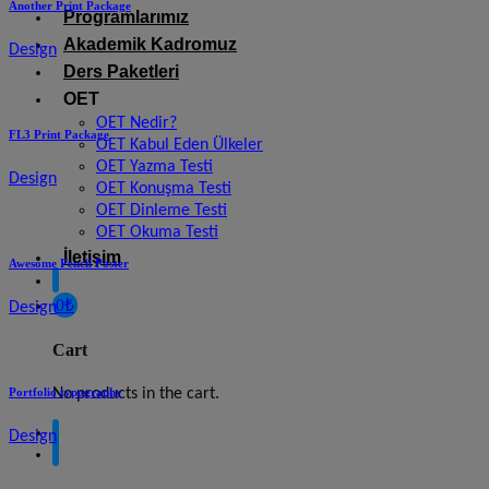
Another Print Package
Programlarımız
Akademik Kadromuz
Design
Ders Paketleri
OET
OET Nedir?
FL3 Print Package
OET Kabul Eden Ülkeler
OET Yazma Testi
Design
OET Konuşma Testi
OET Dinleme Testi
OET Okuma Testi
İletişim
Awesome Pencil Poster
0
₺
Design
Cart
No products in the cart.
Portfolio typography
Design