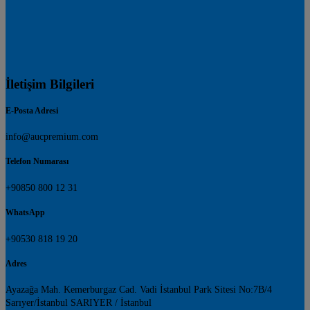
İletişim Bilgileri
E-Posta Adresi
info@aucpremium.com
Telefon Numarası
+90850 800 12 31
WhatsApp
+90530 818 19 20
Adres
Ayazağa Mah. Kemerburgaz Cad. Vadi İstanbul Park Sitesi No:7B/4
Sarıyer/İstanbul SARIYER / İstanbul