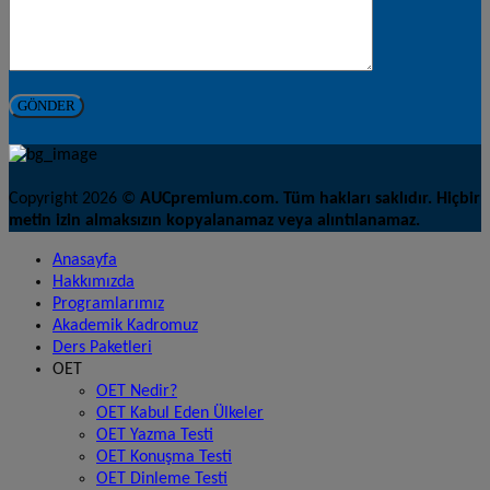
Copyright 2026 ©
AUCpremium.com. Tüm hakları saklıdır. Hiçbir
metin izin almaksızın kopyalanamaz veya alıntılanamaz.
Anasayfa
Hakkımızda
Programlarımız
Akademik Kadromuz
Ders Paketleri
OET
OET Nedir?
OET Kabul Eden Ülkeler
OET Yazma Testi
OET Konuşma Testi
OET Dinleme Testi