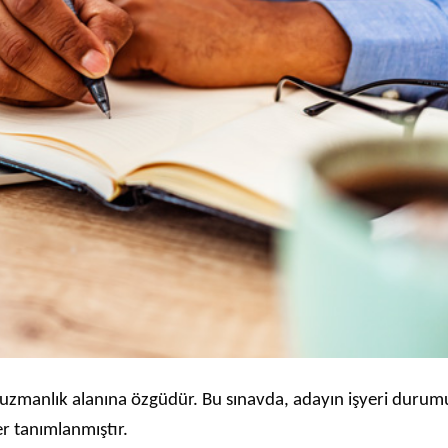
uzmanlık alanına özgüdür. Bu sınavda, adayın işyeri duru
er tanımlanmıştır.