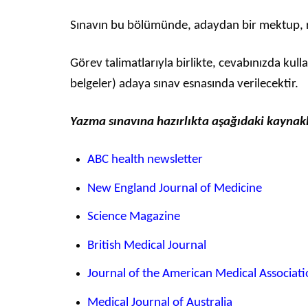
Sınavın bu bölümünde, adaydan bir mektup, 
Görev talimatlarıyla birlikte, cevabınızda kullan
belgeler) adaya sınav esnasında verilecektir.
Yazma sınavına hazırlıkta aşağıdaki kaynakl
ABC health newsletter
New England Journal of Medicine
Science Magazine
British Medical Journal
Journal of the American Medical Associat
Medical Journal of Australia