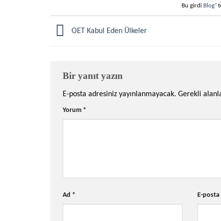
Bu girdi
Blog
’ 
OET Kabul Eden Ülkeler
Bir yanıt yazın
E-posta adresiniz yayınlanmayacak.
Gerekli alan
Yorum
*
Ad
*
E-post