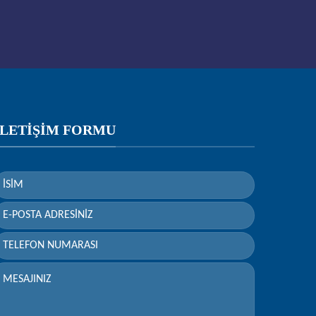
İLETİŞİM FORMU