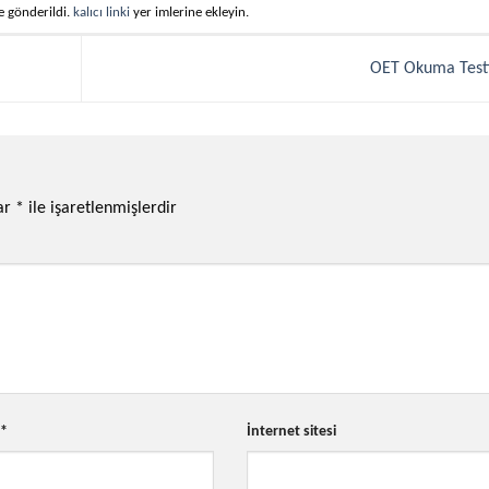
te gönderildi.
kalıcı linki
yer imlerine ekleyin.
OET Okuma Test
lar
*
ile işaretlenmişlerdir
a
*
İnternet sitesi