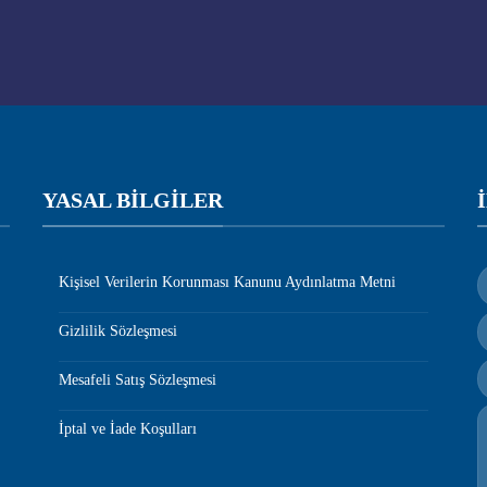
YASAL BİLGİLER
Kişisel Verilerin Korunması Kanunu Aydınlatma Metni
Gizlilik Sözleşmesi
Mesafeli Satış Sözleşmesi
İptal ve İade Koşulları