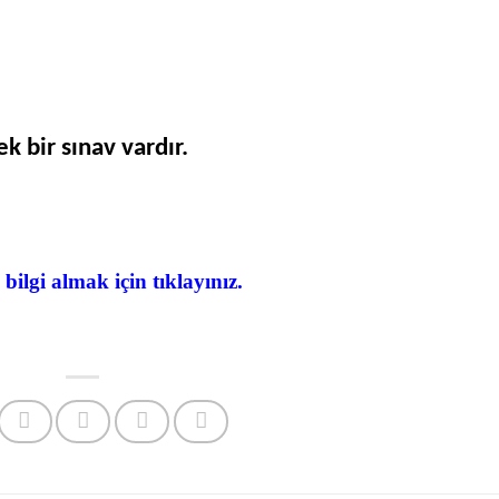
ek bir sınav vardır.
 bilgi almak için tıklayınız.