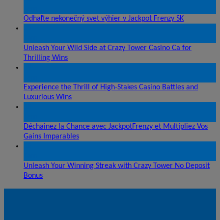
Tem
Odhaľte nekonečný svet výhier v Jackpot Frenzy SK
20
Tem
Unleash Your Wild Side at Crazy Tower Casino Ca for
Thrilling Wins
19
Tem
Experience the Thrill of High-Stakes Casino Battles and
Luxurious Wins
18
Tem
Déchainez la Chance avec JackpotFrenzy et Multipliez Vos
Gains Imparables
18
Tem
Unleash Your Winning Streak with Crazy Tower No Deposit
Bonus