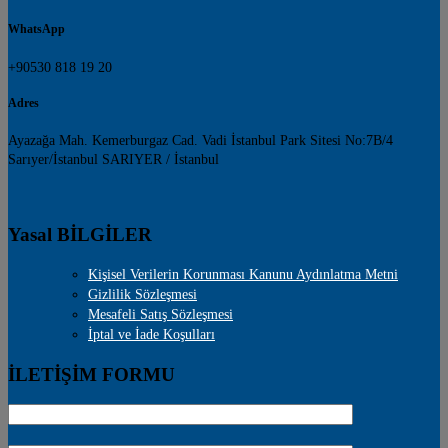
WhatsApp
+90530 818 19 20
Adres
Ayazağa Mah. Kemerburgaz Cad. Vadi İstanbul Park Sitesi No:7B/4
Sarıyer/İstanbul SARIYER / İstanbul
Yasal BİLGİLER
Kişisel Verilerin Korunması Kanunu Aydınlatma Metni
Gizlilik Sözleşmesi
Mesafeli Satış Sözleşmesi
İptal ve İade Koşulları
İLETİŞİM FORMU