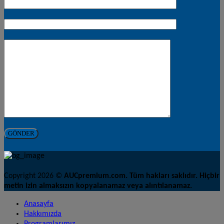
Copyright 2026 ©
AUCpremium.com. Tüm hakları saklıdır. Hiçbir
metin izin almaksızın kopyalanamaz veya alıntılanamaz.
Anasayfa
Hakkımızda