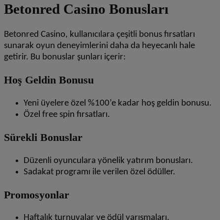
Betonred Casino Bonusları
Betonred Casino, kullanıcılara çeşitli bonus fırsatları
sunarak oyun deneyimlerini daha da heyecanlı hale
getirir. Bu bonuslar şunları içerir:
Hoş Geldin Bonusu
Yeni üyelere özel %100’e kadar hoş geldin bonusu.
Özel free spin fırsatları.
Sürekli Bonuslar
Düzenli oyunculara yönelik yatırım bonusları.
Sadakat programı ile verilen özel ödüller.
Promosyonlar
Haftalık turnuvalar ve ödül yarışmaları.