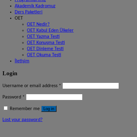
Programlarımız
Akademik Kadromuz
Ders Paketleri
OET
OET Nedir?
OET Kabul Eden Ülkeler
OET Yazma Testi
OET Konuşma Testi
OET Dinleme Testi
OET Okuma Testi
İletişim
Login
Username or email address
*
Password
*
Remember me
Log in
Lost your password?