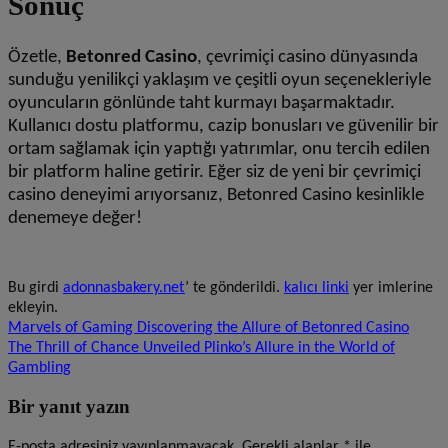
Sonuç
Özetle,
Betonred Casino
, çevrimiçi casino dünyasında
sunduğu yenilikçi yaklaşım ve çeşitli oyun seçenekleriyle
oyuncuların gönlünde taht kurmayı başarmaktadır.
Kullanıcı dostu platformu, cazip bonusları ve güvenilir bir
ortam sağlamak için yaptığı yatırımlar, onu tercih edilen
bir platform haline getirir. Eğer siz de yeni bir çevrimiçi
casino deneyimi arıyorsanız, Betonred Casino kesinlikle
denemeye değer!
Bu girdi
adonnasbakery.net
’ te gönderildi.
kalıcı linki
yer imlerine
ekleyin.
Marvels of Gaming Discovering the Allure of Betonred Casino
The Thrill of Chance Unveiled Plinko’s Allure in the World of
Gambling
Bir yanıt yazın
E-posta adresiniz yayınlanmayacak.
Gerekli alanlar
*
ile