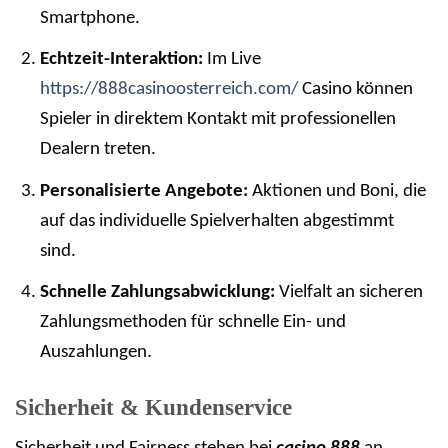
Smartphone.
Echtzeit-Interaktion:
Im Live
https://888casinoosterreich.com/
Casino können
Spieler in direktem Kontakt mit professionellen
Dealern treten.
Personalisierte Angebote:
Aktionen und Boni, die
auf das individuelle Spielverhalten abgestimmt
sind.
Schnelle Zahlungsabwicklung:
Vielfalt an sicheren
Zahlungsmethoden für schnelle Ein- und
Auszahlungen.
Sicherheit & Kundenservice