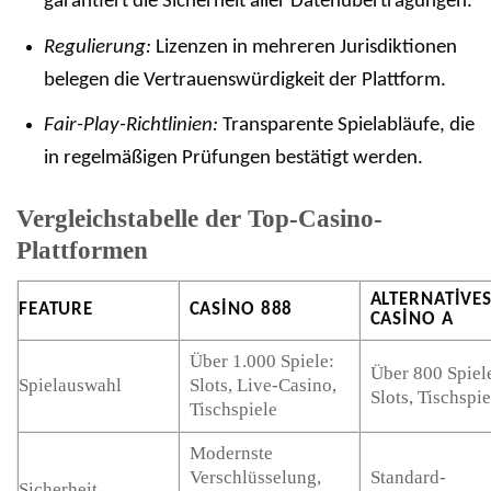
garantiert die Sicherheit aller Datenübertragungen.
Regulierung:
Lizenzen in mehreren Jurisdiktionen
belegen die Vertrauenswürdigkeit der Plattform.
Fair-Play-Richtlinien:
Transparente Spielabläufe, die
in regelmäßigen Prüfungen bestätigt werden.
Vergleichstabelle der Top-Casino-
Plattformen
ALTERNATIVE
FEATURE
CASINO 888
CASINO A
Über 1.000 Spiele:
Über 800 Spiel
Spielauswahl
Slots, Live-Casino,
Slots, Tischspie
Tischspiele
Modernste
Verschlüsselung,
Standard-
Sicherheit