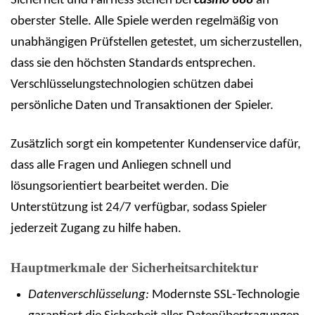
Sicherheit und Fairness stehen bei
casino 888
an
oberster Stelle. Alle Spiele werden regelmäßig von
unabhängigen Prüfstellen getestet, um sicherzustellen,
dass sie den höchsten Standards entsprechen.
Verschlüsselungstechnologien schützen dabei
persönliche Daten und Transaktionen der Spieler.
Zusätzlich sorgt ein kompetenter Kundenservice dafür,
dass alle Fragen und Anliegen schnell und
lösungsorientiert bearbeitet werden. Die
Unterstützung ist 24/7 verfügbar, sodass Spieler
jederzeit Zugang zu hilfe haben.
Hauptmerkmale der Sicherheitsarchitektur
Datenverschlüsselung:
Modernste SSL-Technologie