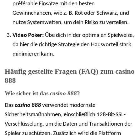
préférable Einsätze mit den besten
Gewinnchancen, wie z. B. Rot oder Schwarz, und
nutze Systemwetten, um dein Risiko zu verteilen.
Video Poker:
Übe dich in der optimalen Spielweise,
da hier die richtige Strategie den Hausvorteil stark
minimieren kann.
Häufig gestellte Fragen (FAQ) zum casino
888
Wie sicher ist das
casino 888
?
Das
casino 888
verwendet modernste
Sicherheitsmaßnahmen, einschließlich 128-Bit-SSL-
Verschlüsselung, um die Daten und Transaktionen der
Spieler zu schützen. Zusätzlich wird die Plattform