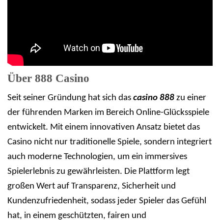
Über 888 Casino
Seit seiner Gründung hat sich das
casino 888
zu einer
der führenden Marken im Bereich Online-Glücksspiele
entwickelt. Mit einem innovativen Ansatz bietet das
Casino nicht nur traditionelle Spiele, sondern integriert
auch moderne Technologien, um ein immersives
Spielerlebnis zu gewährleisten. Die Plattform legt
großen Wert auf Transparenz, Sicherheit und
Kundenzufriedenheit, sodass jeder Spieler das Gefühl
hat, in einem geschützten, fairen und