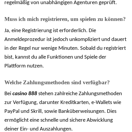
regelmäßig von unabhängigen Agenturen geprüft.
Muss ich mich registrieren, um spielen zu können?
Ja, eine Registrierung ist erforderlich. Die
Anmeldeprozedur ist jedoch unkompliziert und dauert
in der Regel nur wenige Minuten. Sobald du registriert
bist, kannst du alle Funktionen und Spiele der
Plattform nutzen.
Welche Zahlungsmethoden sind verfügbar?
Bei
casino 888
stehen zahlreiche Zahlungsmethoden
zur Verfügung, darunter Kreditkarten, e-Wallets wie
PayPal und Skrill, sowie Banküberweisungen. Dies
ermöglicht eine schnelle und sichere Abwicklung
deiner Ein- und Auszahlungen.