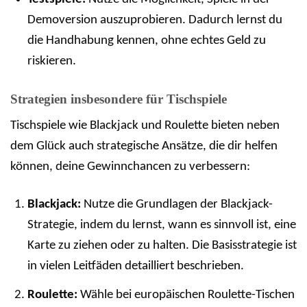
Demoversion auszuprobieren. Dadurch lernst du
die Handhabung kennen, ohne echtes Geld zu
riskieren.
Strategien insbesondere für Tischspiele
Tischspiele wie Blackjack und Roulette bieten neben
dem Glück auch strategische Ansätze, die dir helfen
können, deine Gewinnchancen zu verbessern:
Blackjack:
Nutze die Grundlagen der Blackjack-
Strategie, indem du lernst, wann es sinnvoll ist, eine
Karte zu ziehen oder zu halten. Die Basisstrategie ist
in vielen Leitfäden detailliert beschrieben.
Roulette:
Wähle bei europäischen Roulette-Tischen