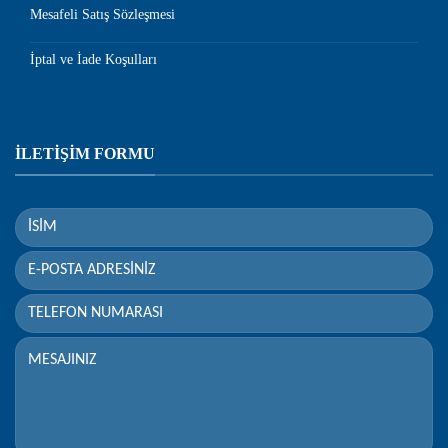
Mesafeli Satış Sözleşmesi
İptal ve İade Koşulları
İLETİŞİM FORMU