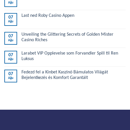
Ağu
Last ned Roby Casino Appen
07
Ağu
Unveiling the Glittering Secrets of Golden Mister
07
Casino Riches
Ağu
Larabet VIP Opplevelse som Forvandler Spill til Ren
07
Luksus
Ağu
Fedezd fel a Kinbet Kaszinó Bámulatos Világát
07
Bejelentkezés és Komfort Garantált
Ağu