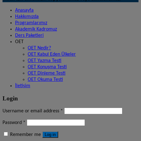
Anasayfa
Hakkımızda
Programlarımız
Akademik Kadromuz
Ders Paketleri
OET
OET Nedir?
OET Kabul Eden Ülkeler
OET Yazma Testi
OET Konuşma Testi
OET Dinleme Testi
OET Okuma Testi
İletişim
Login
Username or email address
*
Password
*
Remember me
Log in