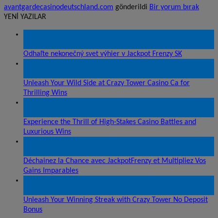
avantgardecasinodeutschland.com
gönderildi
Bir yorum bırak
YENİ YAZILAR
20
Tem
Odhaľte nekonečný svet výhier v Jackpot Frenzy SK
20
Tem
Unleash Your Wild Side at Crazy Tower Casino Ca for
Thrilling Wins
19
Tem
Experience the Thrill of High-Stakes Casino Battles and
Luxurious Wins
18
Tem
Déchainez la Chance avec JackpotFrenzy et Multipliez Vos
Gains Imparables
18
Tem
Unleash Your Winning Streak with Crazy Tower No Deposit
Bonus