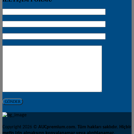
Copyright 2026 ©
AUCpremium.com. Tüm hakları saklıdır. Hiçbir
metin izin almaksızın kopyalanamaz veya alıntılanamaz.