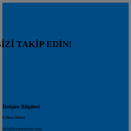
İZİ TAKİP EDİN!
İletişim Bilgileri
E-Posta Adresi
info@aucpremium.com