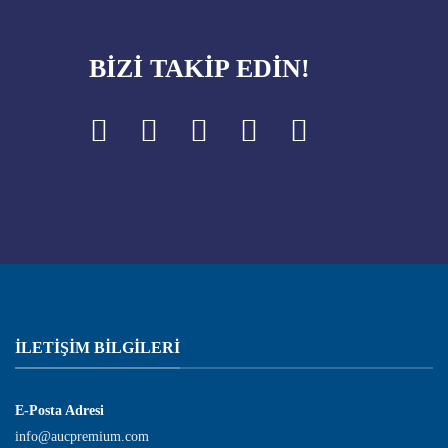
BİZİ TAKİP EDİN!
İLETIŞIM BILGILERI
E-Posta Adresi
info@aucpremium.com