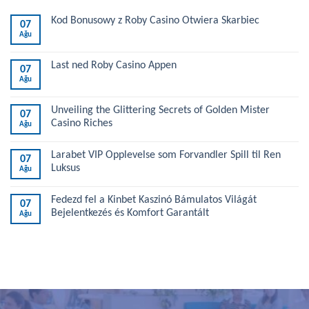
Kod Bonusowy z Roby Casino Otwiera Skarbiec
07
Ağu
Last ned Roby Casino Appen
07
Ağu
Unveiling the Glittering Secrets of Golden Mister
07
Casino Riches
Ağu
Larabet VIP Opplevelse som Forvandler Spill til Ren
07
Luksus
Ağu
Fedezd fel a Kinbet Kaszinó Bámulatos Világát
07
Bejelentkezés és Komfort Garantált
Ağu