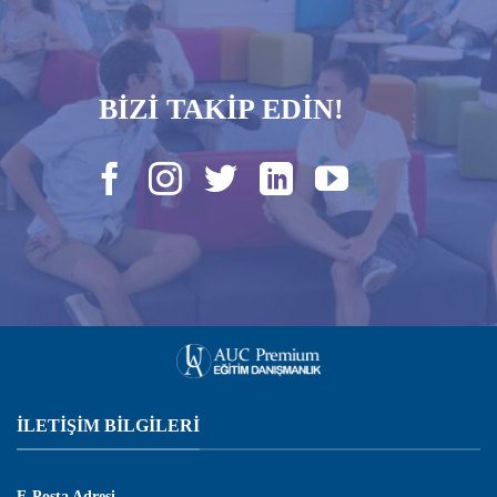
BİZİ TAKİP EDİN!
İLETIŞIM BILGILERI
E-Posta Adresi