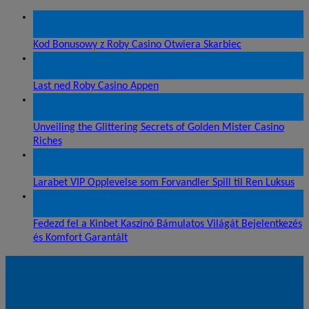
07
Ağu
Kod Bonusowy z Roby Casino Otwiera Skarbiec
07
Ağu
Last ned Roby Casino Appen
07
Ağu
Unveiling the Glittering Secrets of Golden Mister Casino
Riches
07
Ağu
Larabet VIP Opplevelse som Forvandler Spill til Ren Luksus
07
Ağu
Fedezd fel a Kinbet Kaszinó Bámulatos Világát Bejelentkezés
és Komfort Garantált