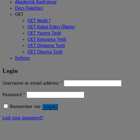
Akademik Kadromuz
Ders Paketleri
OET
OET Nedir?
OET Kabul Eden Ülkeler
OET Yazma Testi
OET Konuşma Testi
OET Dinleme Testi
OET Okuma Testi
İletişim
Login
Username or email address
*
Password
*
Remember me
Log in
Lost your password?