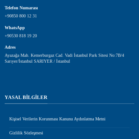
Telefon Numarası
+90850 800 12 31
WhatsApp
+90530 818 19 20
Adres
Ayazağa Mah. Kemerburgaz Cad. Vadi İstanbul Park Sitesi No:7B/4
Sarıyer/İstanbul SARIYER / İstanbul
YASAL BİLGİLER
Kişisel Verilerin Korunması Kanunu Aydınlatma Metni
Gizlilik Sözleşmesi