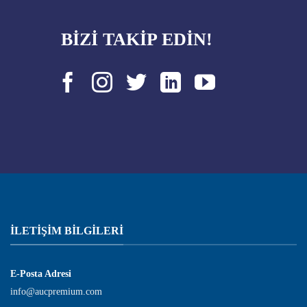
BİZİ TAKİP EDİN!
İLETIŞIM BILGILERI
E-Posta Adresi
info@aucpremium.com