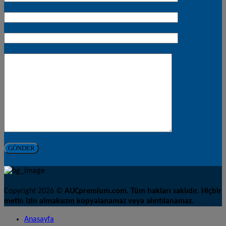
Copyright 2026 ©
AUCpremium.com. Tüm hakları saklıdır. Hiçbir
metin izin almaksızın kopyalanamaz veya alıntılanamaz.
Anasayfa