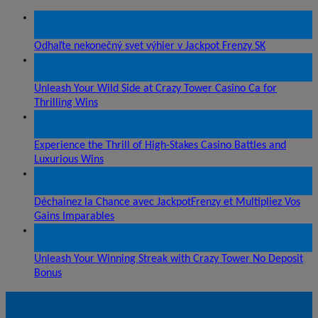
20
Tem
Odhaľte nekonečný svet výhier v Jackpot Frenzy SK
20
Tem
Unleash Your Wild Side at Crazy Tower Casino Ca for
Thrilling Wins
19
Tem
Experience the Thrill of High-Stakes Casino Battles and
Luxurious Wins
18
Tem
Déchainez la Chance avec JackpotFrenzy et Multipliez Vos
Gains Imparables
18
Tem
Unleash Your Winning Streak with Crazy Tower No Deposit
Bonus