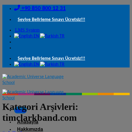
Skip
+90 850 800 12 31
to
content
Seviye Belirleme Sınavı Ücretsiz!!!
LMS System
EN
TR
Seviye Belirleme Sınavı Ücretsiz!!!
EN
TR
Kategori Arşivleri:
Menu
timclarkband.com
Anasayfa
Hakkımızda