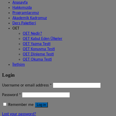
Anasayfa
Hakkımızda
Programlarımız
Akademik Kadromuz
Ders Paketleri
OET
OET Nedir?
OET Kabul Eden Ülkeler
OET Yazma Testi
OET Konuşma Testi
OET Dinleme Testi
OET Okuma Testi
İletişim
Login
Username or email address
*
Password
*
Remember me
Log in
Lost your password?