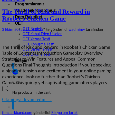
timclarkband.com
Programlarımız
Akademik Kadromuz
The Thrill of Risk and Reward in
Ders Paketleri
Roobet’s Chicken Game
OET
OET Nedir?
3 Ekim 2025
3 Ekim 2025
’' te gönderildi
wadminw
tarafından
OET Kabul Eden Ülkeler
OET Yazma Testi
OET Konuşma Testi
The Thrill of Risk and Reward in Roobet’s Chicken Game
OET Dinleme Testi
Table of Contents Introduction Gameplay Overview
OET Okuma Testi
Strategies to Win Features and Appeal Common
İletişim
Questions Final Thoughts Introduction If you’re seeking
a blend of tension and excitement in your online gaming
0
₺
experience, look no further than Roobet’s Chicken
Cart
Game. This quirky yet captivating game offers players
[…]
No products in the cart.
Okumaya devam edin
→
timclarkband.com
gönderildi
Bir yorum bırak