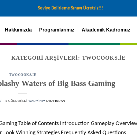
Seviye Belirleme Sınavı Ücretsiz!!!
Hakkımızda
Programlarımız
Akademik Kadromuz
KATEGORI ARŞIVLERI:
TWOCOOKS.IE
TWOCOOKS.IE
plashy Waters of Big Bass Gaming
5
’' TE GÖNDERILDI
WADMINW
TARAFINDAN
s Gaming Table of Contents Introduction Gameplay Overvie
r Look Winning Strategies Frequently Asked Questions