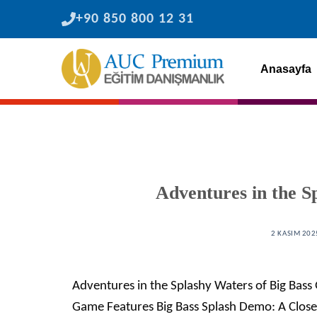
Skip
+90 850 800 12 31
to
content
Anasayfa
Adventures in the S
2 KASIM 202
Adventures in the Splashy Waters of Big Bas
Game Features Big Bass Splash Demo: A Close