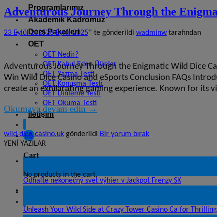
Programlarımız
Adventurous Journey Through the Enigmat
Akademik Kadromuz
Ders Paketleri
23 Eylül 2025
23 Eylül 2025
’' te gönderildi
wadminw
tarafından
OET
OET Nedir?
OET Kabul Eden Ülkeler
Adventurous Journey Through the Enigmatic Wild Dice Ca
OET Yazma Testi
Win Wild Dice Casino and eSports Conclusion FAQs Introdu
OET Konuşma Testi
create an exhilarating gaming experience. Known for its 
OET Dinleme Testi
OET Okuma Testi
Okumaya devam edin
→
İletişim
wild-dice-casino.uk
gönderildi
Bir yorum bırak
0
₺
YENİ YAZILAR
Cart
20
Tem
No products in the cart.
Odhaľte nekonečný svet výhier v Jackpot Frenzy SK
20
Tem
Unleash Your Wild Side at Crazy Tower Casino Ca for Thrillin