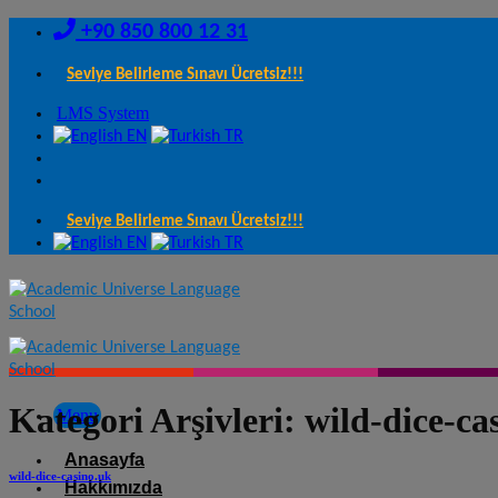
Skip
+90 850 800 12 31
to
content
Seviye Belirleme Sınavı Ücretsiz!!!
LMS System
EN
TR
Seviye Belirleme Sınavı Ücretsiz!!!
EN
TR
Kategori Arşivleri:
wild-dice-ca
Menu
Anasayfa
wild-dice-casino.uk
Hakkımızda