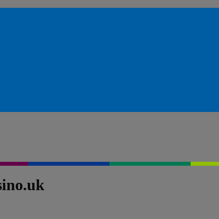
sino.uk