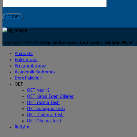
Copyright 2026 ©
AUCpremium.com. Tüm hakları saklıdır. Hiçbir 
Anasayfa
Hakkımızda
Programlarımız
Akademik Kadromuz
Ders Paketleri
OET
OET Nedir?
OET Kabul Eden Ülkeler
OET Yazma Testi
OET Konuşma Testi
OET Dinleme Testi
OET Okuma Testi
İletişim