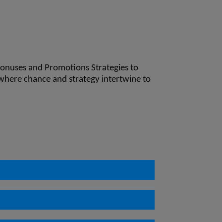
onuses and Promotions Strategies to
 where chance and strategy intertwine to