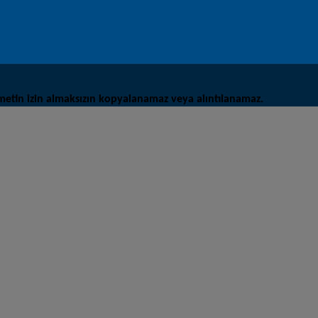
metin izin almaksızın kopyalanamaz veya alıntılanamaz.