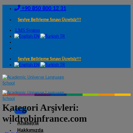
Skip
+90 850 800 12 31
to
content
Seviye Belirleme Sınavı Ücretsiz!!!
LMS System
EN
TR
Seviye Belirleme Sınavı Ücretsiz!!!
EN
TR
Kategori Arşivleri:
Menu
wildrobinfrance.com
Anasayfa
Hakkımızda