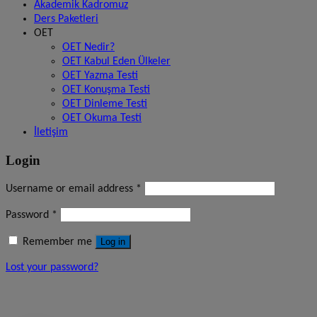
Akademik Kadromuz
Ders Paketleri
OET
OET Nedir?
OET Kabul Eden Ülkeler
OET Yazma Testi
OET Konuşma Testi
OET Dinleme Testi
OET Okuma Testi
İletişim
Login
Username or email address
*
Password
*
Remember me
Log in
Lost your password?