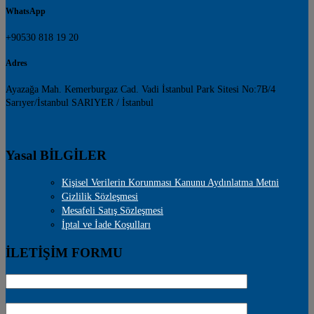
WhatsApp
+90530 818 19 20
Adres
Ayazağa Mah. Kemerburgaz Cad. Vadi İstanbul Park Sitesi No:7B/4
Sarıyer/İstanbul SARIYER / İstanbul
Yasal BİLGİLER
Kişisel Verilerin Korunması Kanunu Aydınlatma Metni
Gizlilik Sözleşmesi
Mesafeli Satış Sözleşmesi
İptal ve İade Koşulları
İLETİŞİM FORMU