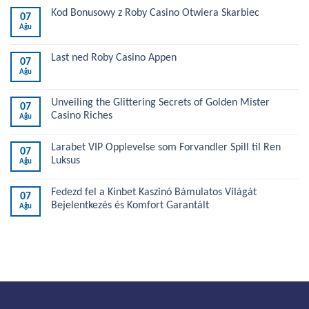
Kod Bonusowy z Roby Casino Otwiera Skarbiec
07
Ağu
Last ned Roby Casino Appen
07
Ağu
Unveiling the Glittering Secrets of Golden Mister
07
Casino Riches
Ağu
Larabet VIP Opplevelse som Forvandler Spill til Ren
07
Luksus
Ağu
Fedezd fel a Kinbet Kaszinó Bámulatos Világát
07
Bejelentkezés és Komfort Garantált
Ağu