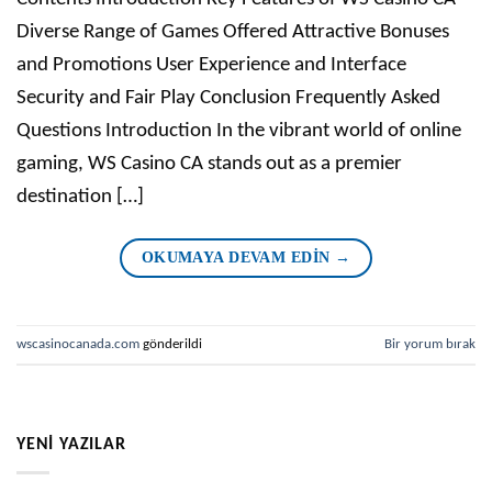
Diverse Range of Games Offered Attractive Bonuses
and Promotions User Experience and Interface
Security and Fair Play Conclusion Frequently Asked
Questions Introduction In the vibrant world of online
gaming, WS Casino CA stands out as a premier
destination […]
OKUMAYA DEVAM EDIN
→
wscasinocanada.com
gönderildi
Bir yorum bırak
YENİ YAZILAR