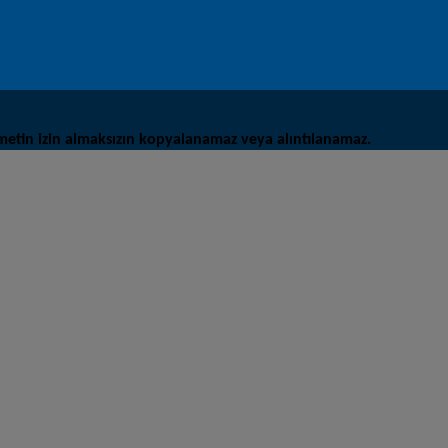
metin izin almaksızın kopyalanamaz veya alıntılanamaz.