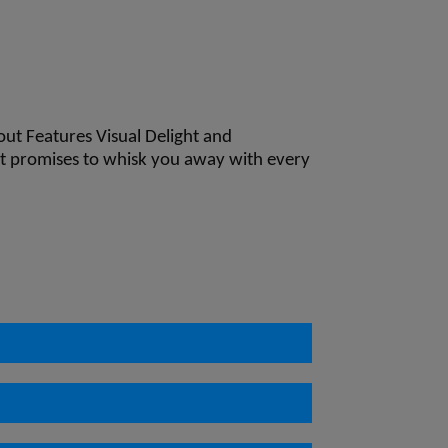
ut Features Visual Delight and
at promises to whisk you away with every