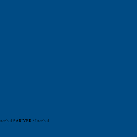
İstanbul SARIYER / İstanbul