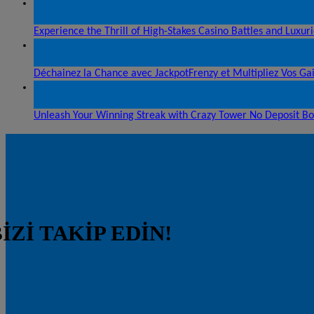
19
Tem
Experience the Thrill of High-Stakes Casino Battles and Luxur
18
Tem
Déchainez la Chance avec JackpotFrenzy et Multipliez Vos Ga
18
Tem
Unleash Your Winning Streak with Crazy Tower No Deposit B
İZİ TAKİP EDİN!