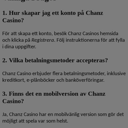
1. Hur skapar jag ett konto på Chanz
Casino?
För att skapa ett konto, besök Chanz Casinos hemsida
och klicka på
Registrera
. Följ instruktionerna för att fylla
i dina uppgifter.
2. Vilka betalningsmetoder accepteras?
Chanz Casino erbjuder flera betalningsmetoder, inklusive
kreditkort, e-plånböcker och banköverföringar.
3. Finns det en mobilversion av Chanz
Casino?
Ja, Chanz Casino har en mobilvänlig version som gör det
möjligt att spela var som helst.