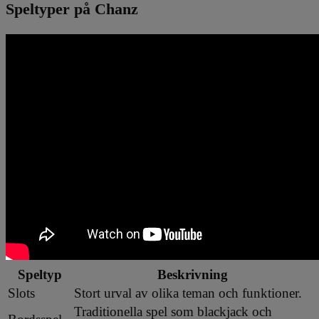
Speltyper på Chanz
Speltyp
Beskrivning
Slots
Stort urval av olika teman och funktioner.
Traditionella spel som blackjack och