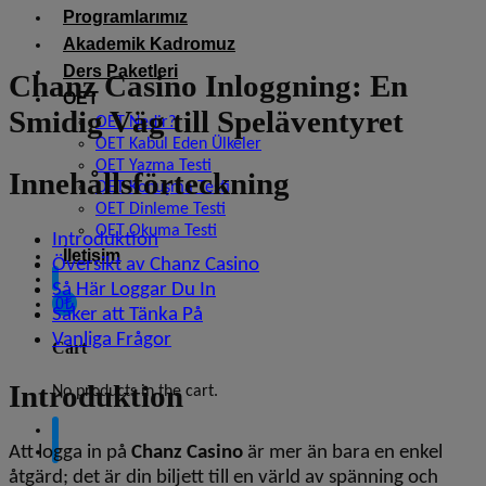
Programlarımız
Akademik Kadromuz
Ders Paketleri
Chanz Casino Inloggning: En
OET
Smidig Väg till Speläventyret
OET Nedir?
OET Kabul Eden Ülkeler
OET Yazma Testi
Innehållsförteckning
OET Konuşma Testi
OET Dinleme Testi
OET Okuma Testi
Introduktion
İletişim
Översikt av Chanz Casino
Så Här Loggar Du In
0
₺
Saker att Tänka På
Vanliga Frågor
Cart
Introduktion
No products in the cart.
Att logga in på
Chanz Casino
är mer än bara en enkel
åtgärd; det är din biljett till en värld av spänning och