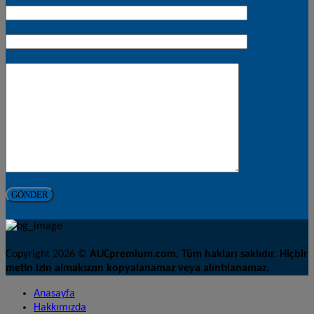
Copyright 2026 ©
AUCpremium.com. Tüm hakları saklıdır. Hiçbir
metin izin almaksızın kopyalanamaz veya alıntılanamaz.
Anasayfa
Hakkımızda