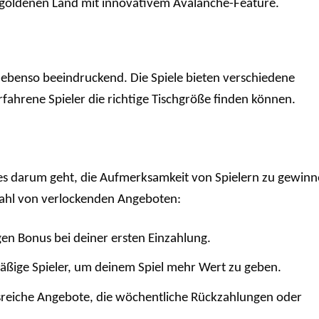
m goldenen Land mit innovativem Avalanche-Feature.
 ebenso beeindruckend. Die Spiele bieten verschiedene
rfahrene Spieler die richtige Tischgröße finden können.
 es darum geht, die Aufmerksamkeit von Spielern zu gewinn
zahl von verlockenden Angeboten:
en Bonus bei deiner ersten Einzahlung.
äßige Spieler, um deinem Spiel mehr Wert zu geben.
reiche Angebote, die wöchentliche Rückzahlungen oder