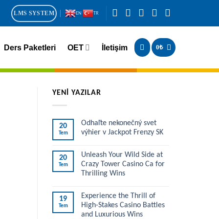
LMS SYSTEM
EN
TR
Ders Paketleri
OET
İletişim
0
₺
YENİ YAZILAR
Odhaľte nekonečný svet
20
výhier v Jackpot Frenzy SK
Tem
Unleash Your Wild Side at
20
Crazy Tower Casino Ca for
Tem
Thrilling Wins
Experience the Thrill of
19
High-Stakes Casino Battles
Tem
and Luxurious Wins