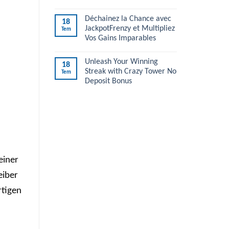
Déchainez la Chance avec
18
JackpotFrenzy et Multipliez
Tem
Vos Gains Imparables
Unleash Your Winning
18
Streak with Crazy Tower No
Tem
Deposit Bonus
einer
eiber
rtigen