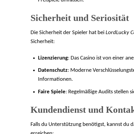
Freispiele umfassen.
Sicherheit und Seriosität
Die Sicherheit der Spieler hat bei
LordLucky C
Sicherheit:
Lizenzierung
: Das Casino ist von einer an
Datenschutz
: Moderne Verschlüsselungs
Informationen.
Faire Spiele
: Regelmäßige Audits stellen si
Kundendienst und Kontak
Falls du Unterstützung benötigst, kannst du 
erreichen: