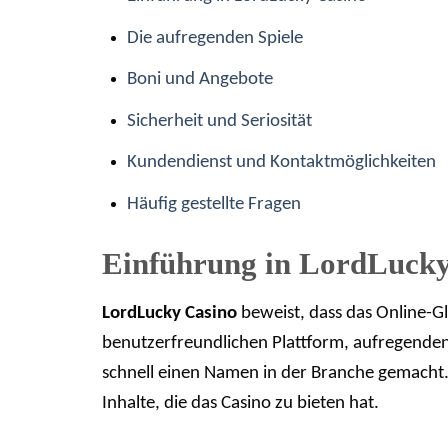
Die aufregenden Spiele
Boni und Angebote
Sicherheit und Seriosität
Kundendienst und Kontaktmöglichkeiten
Häufig gestellte Fragen
Einführung in LordLucky
LordLucky Casino
beweist, dass das Online-G
benutzerfreundlichen Plattform, aufregenden
schnell einen Namen in der Branche gemacht. S
Inhalte, die das Casino zu bieten hat.