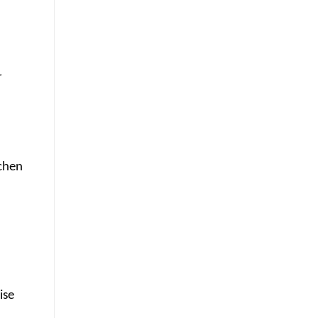
r
chen
ise