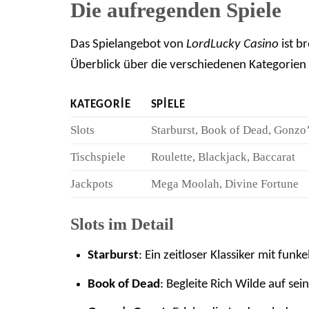
Die aufregenden Spiele
Das Spielangebot von
LordLucky Casino
ist b
Überblick über die verschiedenen Kategorien 
KATEGORIE
SPIELE
Slots
Starburst, Book of Dead, Gonzo
Tischspiele
Roulette, Blackjack, Baccarat
Jackpots
Mega Moolah, Divine Fortune
Slots im Detail
Starburst
: Ein zeitloser Klassiker mit fu
Book of Dead
: Begleite Rich Wilde auf s