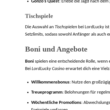
Gonzo’s Quest
: Erlebe die Jagd nach de
Tischspiele
Die Auswahl an
Tischspielen
bei LordLucky ist
Setzlimits, sodass sowohl Anfänger als auch e
Boni und Angebote
Boni
spielen eine entscheidende Rolle, wenn
Bei
LordLucky Casino
erwartet dich eine Viel
Willkommensbonus
: Nutze den großzügig
Treueprogramm
: Belohnungen für regelm
Wöchentliche Promotions
: Abwechslungs