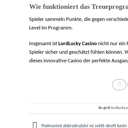
Wie funktioniert das Treueprog
Spieler sammeln Punkte, die gegen verschie
Level im Programm.
Insgesamt ist
LordLucky Casino
nicht nur ein 
Spieler sicher und geschätzt fühlen können. 
dieses innovative Casino der perfekte Ausgan
Bu girdi
lordlucky.
Podmanivé dobrodružství ve světě devíti kasin