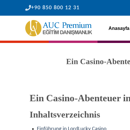
Skip
+90 850 800 12 31
to
content
Anasayfa
Ein Casino-Abente
Ein Casino-Abenteuer i
Inhaltsverzeichnis
Einführung in LordLucky Casino