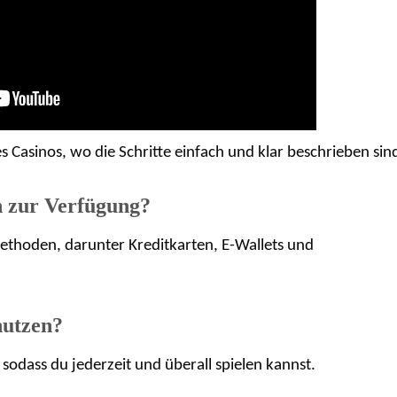
 Casinos, wo die Schritte einfach und klar beschrieben sin
 zur Verfügung?
methoden, darunter Kreditkarten, E-Wallets und
nutzen?
, sodass du jederzeit und überall spielen kannst.