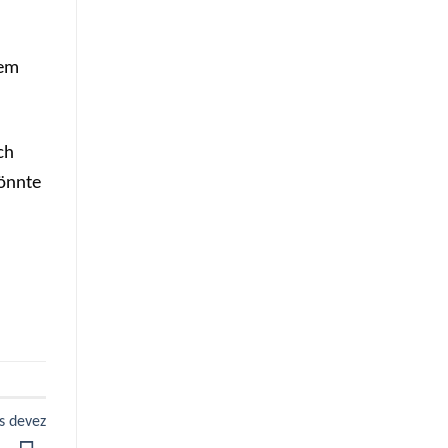
rem
ch
könnte
s devez