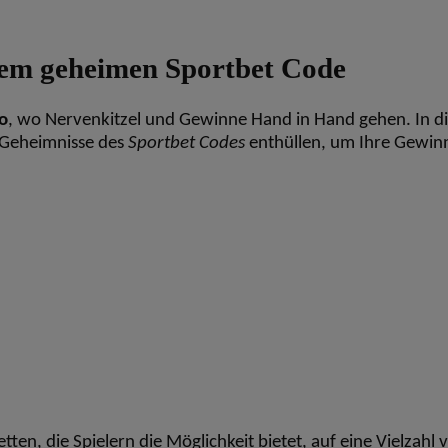
dem geheimen Sportbet Code
o
, wo Nervenkitzel und Gewinne Hand in Hand gehen. In die
 Geheimnisse des
Sportbet Codes
enthüllen, um Ihre Gewin
tten, die Spielern die Möglichkeit bietet, auf eine Vielzahl