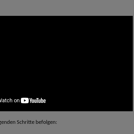
genden Schritte befolgen: