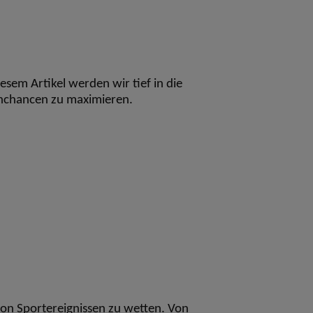
sem Artikel werden wir tief in die
nchancen zu maximieren.
 von Sportereignissen zu wetten. Von