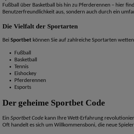
Fußball über Basketball bis hin zu Pferderennen – hier fin
Benutzerfreundlichkeit aus, sondern auch durch ein umfa
Die Vielfalt der Sportarten
Bei
Sportbet
können Sie auf zahlreiche Sportarten wetten. 
Fußball
Basketball
Tennis
Eishockey
Pferderennen
Esports
Der geheime Sportbet Code
Ein
Sportbet Code
kann Ihre Wett-Erfahrung revolutioniere
Oft handelt es sich um Willkommensboni, die neue Spieler