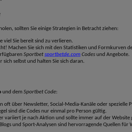
e
len, sollten Sie einige Strategien in Betracht ziehen:
viel Sie bereit sind zu verlieren.
ht! Machen Sie sich mit den Statistiken und Formkurven de
erfügbaren
Sportbet
sportbetde.com
Codes
und Angebote.
r sich selbst und halten Sie sich daran.
o
und dem
Sportbet Code
:
oft über Newsletter, Social-Media-Kanäle oder spezielle P
gel sind die Codes nur einmal pro Person gültig.
er variiert je nach Aktion und sollte immer auf der Website
Blogs und Sport-Analysen sind hervorragende Quellen für W