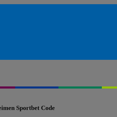
eimen Sportbet Code