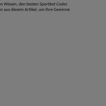
gen Wissen, den besten
Sportbet Codes
en aus diesem Artikel, um Ihre Gewinne