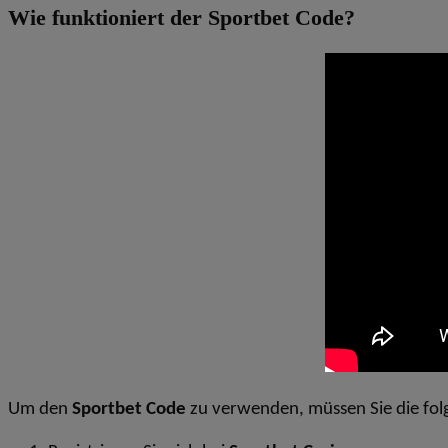
Wie funktioniert der Sportbet Code?
Um den
Sportbet Code
zu verwenden, müssen Sie die fol