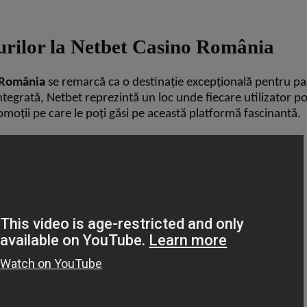
rilor la Netbet Casino România
 România
se remarcă ca o destinație excepțională pentru pas
ntegrată, Netbet reprezintă un loc unde fiecare utilizator poat
omoții pe care le poți găsi pe această platformă fascinantă.