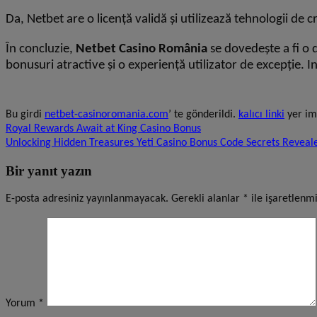
Da, Netbet are o licență validă și utilizează tehnologii de cr
În concluzie,
Netbet Casino România
se dovedește a fi o 
bonusuri atractive și o experiență utilizator de excepție. 
Bu girdi
netbet-casinoromania.com
’ te gönderildi.
kalıcı linki
yer iml
Royal Rewards Await at King Casino Bonus
Unlocking Hidden Treasures Yeti Casino Bonus Code Secrets Reveal
Bir yanıt yazın
E-posta adresiniz yayınlanmayacak.
Gerekli alanlar
*
ile işaretlenmi
Yorum
*