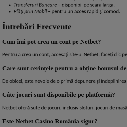
Transferuri Bancare
– disponibil pe scara larga.
Plăți prin Mobil
– pentru un acces rapid și comod.
Întrebări Frecvente
Cum îmi pot crea un cont pe Netbet?
Pentru a crea un cont, accesați site-ul Netbet, faceți clic pe
Care sunt cerințele pentru a obține bonusul de
De obicei, este nevoie de o primă depunere și îndeplinirea u
Câte jocuri sunt disponibile pe platformă?
Netbet oferă sute de jocuri, inclusiv sloturi, jocuri de masă 
Este Netbet Casino România sigur?