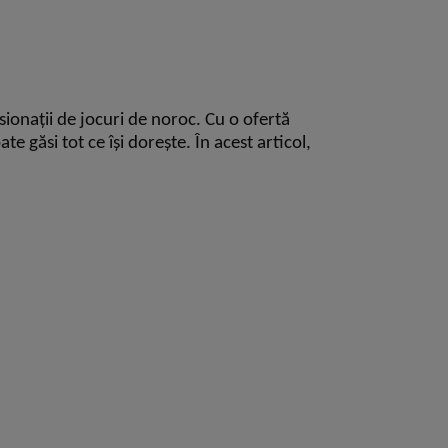
ionații de jocuri de noroc. Cu o ofertă
e găsi tot ce își dorește. În acest articol,