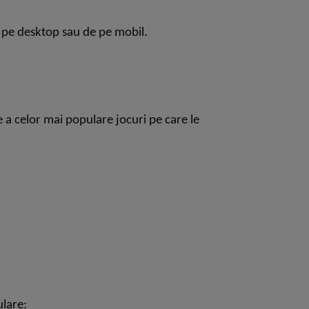
e pe desktop sau de pe mobil.
e a celor mai populare jocuri pe care le
lare: