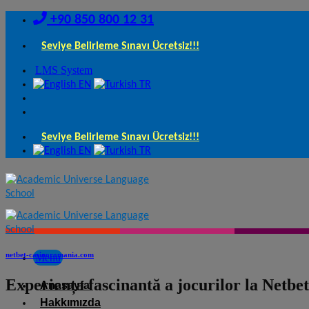
Skip
+90 850 800 12 31
to
content
Seviye Belirleme Sınavı Ücretsiz!!!
LMS System
EN
TR
Seviye Belirleme Sınavı Ücretsiz!!!
EN
TR
netbet-casinoromania.com
Menu
Experiența fascinantă a jocurilor la Netb
Anasayfa
Hakkımızda