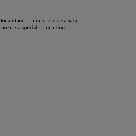
 aducând împreună o ofertă variată,
 are ceva special pentru tine.