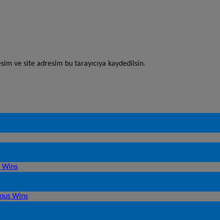
im ve site adresim bu tarayıcıya kaydedilsin.
g Wins
ious Wins