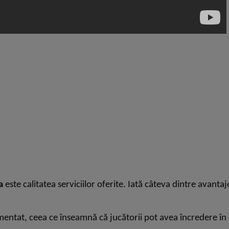
a
este calitatea serviciilor oferite. Iată câteva dintre avanta
ementat, ceea ce înseamnă că jucătorii pot avea încredere în 