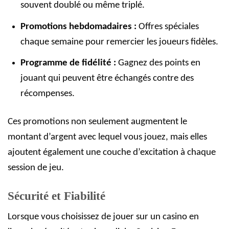
souvent doublé ou même triplé.
Promotions hebdomadaires :
Offres spéciales
chaque semaine pour remercier les joueurs fidèles.
Programme de fidélité :
Gagnez des points en
jouant qui peuvent être échangés contre des
récompenses.
Ces promotions non seulement augmentent le
montant d’argent avec lequel vous jouez, mais elles
ajoutent également une couche d’excitation à chaque
session de jeu.
Sécurité et Fiabilité
Lorsque vous choisissez de jouer sur un casino en