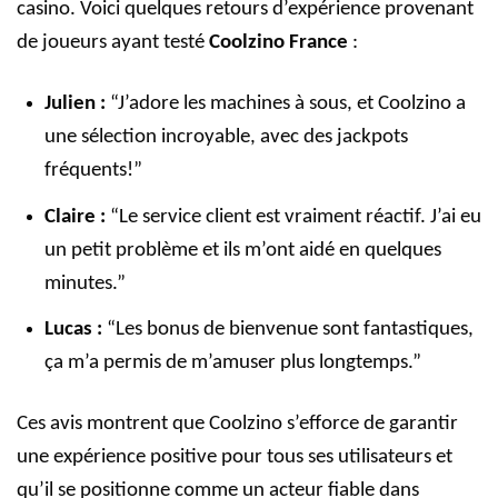
casino. Voici quelques retours d’expérience provenant
de joueurs ayant testé
Coolzino France
:
Julien :
“J’adore les machines à sous, et Coolzino a
une sélection incroyable, avec des jackpots
fréquents!”
Claire :
“Le service client est vraiment réactif. J’ai eu
un petit problème et ils m’ont aidé en quelques
minutes.”
Lucas :
“Les bonus de bienvenue sont fantastiques,
ça m’a permis de m’amuser plus longtemps.”
Ces avis montrent que Coolzino s’efforce de garantir
une expérience positive pour tous ses utilisateurs et
qu’il se positionne comme un acteur fiable dans