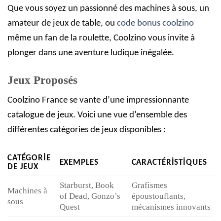
Que vous soyez un passionné des machines à sous, un
amateur de jeux de table, ou
code bonus coolzino
même un fan de la roulette, Coolzino vous invite à
plonger dans une aventure ludique inégalée.
Jeux Proposés
Coolzino France se vante d’une impressionnante
catalogue de jeux. Voici une vue d’ensemble des
différentes catégories de jeux disponibles :
CATÉGORIE
EXEMPLES
CARACTÉRISTIQUES
DE JEUX
Starburst, Book
Grafismes
Machines à
of Dead, Gonzo’s
époustouflants,
sous
Quest
mécanismes innovants