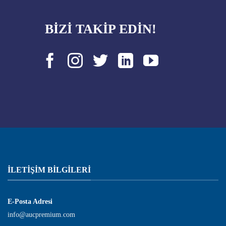
BİZİ TAKİP EDİN!
İLETIŞIM BILGILERI
E-Posta Adresi
info@aucpremium.com