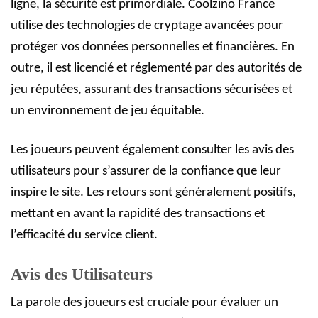
ligne, la sécurité est primordiale. Coolzino France
utilise des technologies de cryptage avancées pour
protéger vos données personnelles et financières. En
outre, il est licencié et réglementé par des autorités de
jeu réputées, assurant des transactions sécurisées et
un environnement de jeu équitable.
Les joueurs peuvent également consulter les avis des
utilisateurs pour s’assurer de la confiance que leur
inspire le site. Les retours sont généralement positifs,
mettant en avant la rapidité des transactions et
l’efficacité du service client.
Avis des Utilisateurs
La parole des joueurs est cruciale pour évaluer un