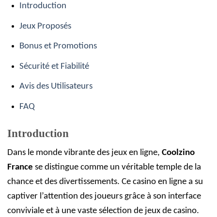
Introduction
Jeux Proposés
Bonus et Promotions
Sécurité et Fiabilité
Avis des Utilisateurs
FAQ
Introduction
Dans le monde vibrante des jeux en ligne,
Coolzino
France
se distingue comme un véritable temple de la
chance et des divertissements. Ce casino en ligne a su
captiver l’attention des joueurs grâce à son interface
conviviale et à une vaste sélection de jeux de casino.