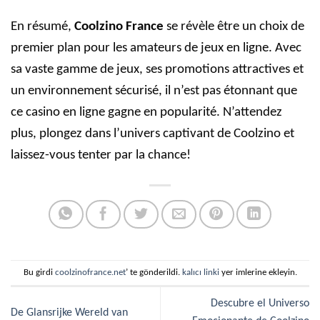
En résumé,
Coolzino France
se révèle être un choix de
premier plan pour les amateurs de jeux en ligne. Avec
sa vaste gamme de jeux, ses promotions attractives et
un environnement sécurisé, il n’est pas étonnant que
ce casino en ligne gagne en popularité. N’attendez
plus, plongez dans l’univers captivant de Coolzino et
laissez-vous tenter par la chance!
Bu girdi
coolzinofrance.net
’ te gönderildi.
kalıcı linki
yer imlerine ekleyin.
Descubre el Universo
De Glansrijke Wereld van