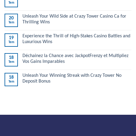
Tem
Unleash Your Wild Side at Crazy Tower Casino Ca for
20
Thrilling Wins
Tem
Experience the Thrill of High-Stakes Casino Battles and
19
Luxurious Wins
Tem
Déchainez la Chance avec JackpotFrenzy et Multipliez
18
Vos Gains Imparables
Tem
Unleash Your Winning Streak with Crazy Tower No
18
Deposit Bonus
Tem