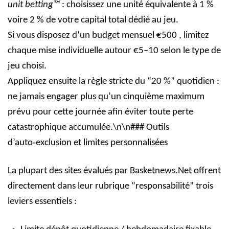
unit betting™
: choisissez une unité équivalente à 1 %
voire 2 % de votre capital total dédié au jeu.
Si vous disposez d’un budget mensuel €500 , limitez
chaque mise individuelle autour €5–10 selon le type de
jeu choisi.
Appliquez ensuite la règle stricte du “20 %” quotidien :
ne jamais engager plus qu’un cinquième maximum
prévu pour cette journée afin éviter toute perte
catastrophique accumulée.\n\n### Outils
d’auto‑exclusion et limites personnalisées
La plupart des sites évalués par Basketnews.Net offrent
directement dans leur rubrique “responsabilité” trois
leviers essentiels :