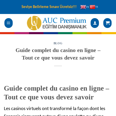
Skip
Seviye Belirleme Sınavı Ücretsiz!!!
EN
TR
to
content
BLOG
Guide complet du casino en ligne –
Tout ce que vous devez savoir
Guide complet du casino en ligne –
Tout ce que vous devez savoir
Les casinos virtuels ont transformé la façon dont les