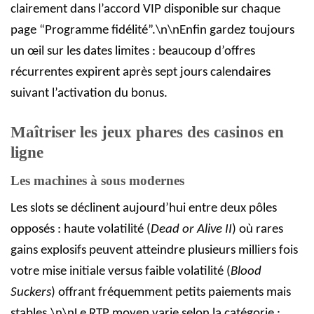
clairement dans l’accord VIP disponible sur chaque
page “Programme fidélité”.\n\nEnfin gardez toujours
un œil sur les dates limites : beaucoup d’offres
récurrentes expirent après sept jours calendaires
suivant l’activation du bonus.
Maîtriser les jeux phares des casinos en
ligne
Les machines à sous modernes
Les slots se déclinent aujourd’hui entre deux pôles
opposés : haute volatilité (
Dead or Alive II
) où rares
gains explosifs peuvent atteindre plusieurs milliers fois
votre mise initiale versus faible volatilité (
Blood
Suckers
) offrant fréquemment petits paiements mais
stables.\n\nLe RTP moyen varie selon la catégorie :