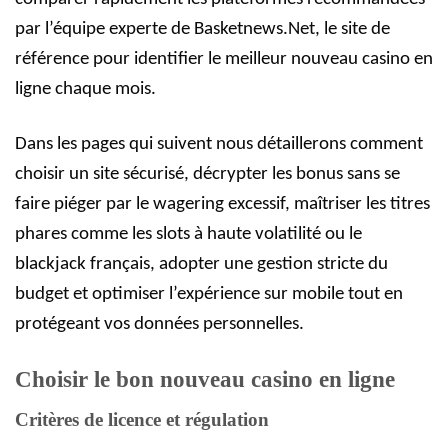
par l’équipe experte de Basketnews.Net, le site de
référence pour identifier le meilleur nouveau casino en
ligne chaque mois.
Dans les pages qui suivent nous détaillerons comment
choisir un site sécurisé, décrypter les bonus sans se
faire piéger par le wagering excessif, maîtriser les titres
phares comme les slots à haute volatilité ou le
blackjack français, adopter une gestion stricte du
budget et optimiser l’expérience sur mobile tout en
protégeant vos données personnelles.
Choisir le bon nouveau casino en ligne
Critères de licence et régulation