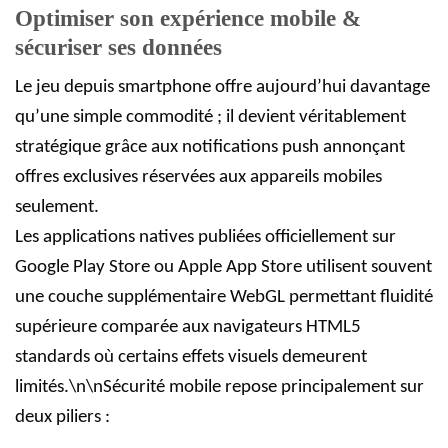
Optimiser son expérience mobile &
sécuriser ses données
Le jeu depuis smartphone offre aujourd’hui davantage
qu’une simple commodité ; il devient véritablement
stratégique grâce aux notifications push annonçant
offres exclusives réservées aux appareils mobiles
seulement.
Les applications natives publiées officiellement sur
Google Play Store ou Apple App Store utilisent souvent
une couche supplémentaire WebGL permettant fluidité
supérieure comparée aux navigateurs HTML5
standards où certains effets visuels demeurent
limités.\n\nSécurité mobile repose principalement sur
deux piliers :