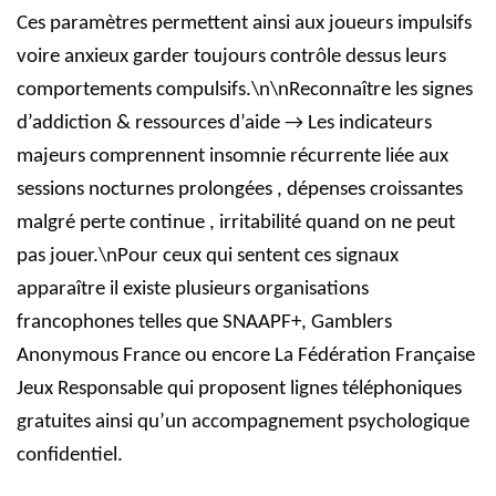
Ces paramètres permettent ainsi aux joueurs impulsifs
voire anxieux garder toujours contrôle dessus leurs
comportements compulsifs.\n\nReconnaître les signes
d’addiction & ressources d’aide → Les indicateurs
majeurs comprennent insomnie récurrente liée aux
sessions nocturnes prolongées , dépenses croissantes
malgré perte continue , irritabilité quand on ne peut
pas jouer.\nPour ceux qui sentent ces signaux
apparaître il existe plusieurs organisations
francophones telles que SNAAPF+, Gamblers
Anonymous France ou encore La Fédération Française
Jeux Responsable qui proposent lignes téléphoniques
gratuites ainsi qu’un accompagnement psychologique
confidentiel.