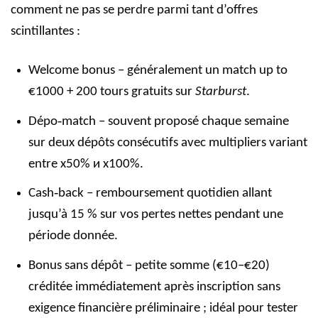
comment ne pas se perdre parmi tant d’offres
scintillantes :
Welcome bonus – généralement un match up to
€1000 + 200 tours gratuits sur
Starburst
.
Dépo‑match – souvent proposé chaque semaine
sur deux dépôts consécutifs avec multipliers variant
entre x50% и x100%.
Cash‑back – remboursement quotidien allant
jusqu’à 15 % sur vos pertes nettes pendant une
période donnée.
Bonus sans dépôt – petite somme (€10–€20)
créditée immédiatement après inscription sans
exigence financière préliminaire ; idéal pour tester