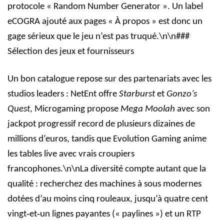
protocole « Random Number Generator ». Un label
eCOGRA ajouté aux pages « À propos » est donc un
gage sérieux que le jeu n’est pas truqué.\n\n###
Sélection des jeux et fournisseurs
Un bon catalogue repose sur des partenariats avec les
studios leaders : NetEnt offre
Starburst
et
Gonzo’s
Quest
, Microgaming propose
Mega Moolah
avec son
jackpot progressif record de plusieurs dizaines de
millions d’euros, tandis que Evolution Gaming anime
les tables live avec vrais croupiers
francophones.\n\nLa diversité compte autant que la
qualité : recherchez des machines à sous modernes
dotées d’au moins cinq rouleaux, jusqu’à quatre cent
vingt‑et‑un lignes payantes (« paylines ») et un RTP