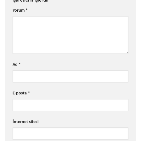
işaretlenmişlerdir
Yorum
*
Ad
*
E-posta
*
İnternet sitesi