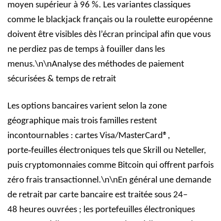
moyen supérieur à 96 %. Les variantes classiques
comme le blackjack français ou la roulette européenne
doivent être visibles dès l’écran principal afin que vous
ne perdiez pas de temps à fouiller dans les
menus.\n\nAnalyse des méthodes de paiement
sécurisées & temps de retrait
Les options bancaires varient selon la zone
géographique mais trois familles restent
incontournables : cartes Visa/MasterCard®,
porte‑feuilles électroniques tels que Skrill ou Neteller,
puis cryptomonnaies comme Bitcoin qui offrent parfois
zéro frais transactionnel.\n\nEn général une demande
de retrait par carte bancaire est traitée sous 24–
48 heures ouvrées ; les portefeuilles électroniques