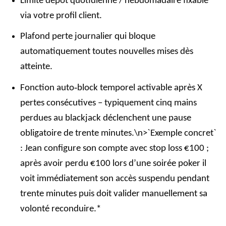
Limite dépôt quotidienne / hebdomadaire fixable
via votre profil client.
Plafond perte journalier qui bloque
automatiquement toutes nouvelles mises dès
atteinte.
Fonction auto‑block temporel activable après X
pertes consécutives – typiquement cinq mains
perdues au blackjack déclenchent une pause
obligatoire de trente minutes.\n>`Exemple concret`
: Jean configure son compte avec stop loss €100 ;
après avoir perdu €100 lors d’une soirée poker il
voit immédiatement son accès suspendu pendant
trente minutes puis doit valider manuellement sa
volonté reconduire.*