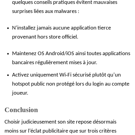
quelques conseils pratiques évitent mauvaises
surprises liées aux malwares :
N’installez jamais aucune application tierce
provenant hors store officiel.
Maintenez OS Android/iOS ainsi toutes applications
bancaires régulièrement mises à jour.
Activez uniquement Wi‑Fi sécurisé plutôt qu’un
hotspot public non protégé lors du login au compte
joueur.
Conclusion
Choisir judicieusement son site repose désormais
moins sur l’éclat publicitaire que sur trois critères