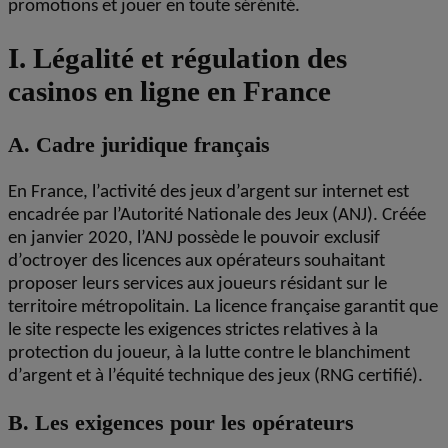
promotions et jouer en toute sérénité.
I. Légalité et régulation des
casinos en ligne en France
A. Cadre juridique français
En France, l’activité des jeux d’argent sur internet est
encadrée par l’Autorité Nationale des Jeux (ANJ). Créée
en janvier 2020, l’ANJ possède le pouvoir exclusif
d’octroyer des licences aux opérateurs souhaitant
proposer leurs services aux joueurs résidant sur le
territoire métropolitain. La licence française garantit que
le site respecte les exigences strictes relatives à la
protection du joueur, à la lutte contre le blanchiment
d’argent et à l’équité technique des jeux (RNG certifié).
B. Les exigences pour les opérateurs