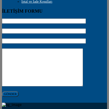
İptal ve İade Koşulları
İLETİŞİM FORMU