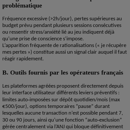
problématique
Fréquence excessive (>2h/jour), pertes supérieures au
budget prévu pendant plusieurs sessions consécutives
ou ressentir stress/anxiété lié au jeu indiquent déjà
qu’une prise de conscience s’impose.
L’apparition fréquente de rationalisations (« je récupère
mes pertes ») constitue aussi un signal clair auquel il faut
réagir rapidement.
B. Outils fournis par les opérateurs français
Les plateformes agréées proposent directement depuis
leur interface utilisateur différents leviers préventifs :
limites auto‑imposées sur dépôt quotidien/mois (max
€500/jour), options temporaires “pause” durant
lesquelles aucune transaction n’est possible pendant 7,
30 ou 90 jours, ainsi qu’une fonction “auto‑exclusion”
gérée centralement via l’ANJ qui bloque définitivement