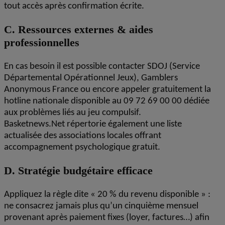
tout accès après confirmation écrite.
C.​ Ressources externes & aides
professionnelles
En cas besoin il est possible contacter SDOJ (Service
Départemental Opérationnel Jeux), Gamblers
Anonymous France ou encore appeler gratuitement la
hotline nationale disponible au 09 72 69 00 00 dédiée
aux problèmes liés au jeu compulsif.
Basketnews.Net répertorie également une liste
actualisée des associations locales offrant
accompagnement psychologique gratuit.
D.​ Stratégie budgétaire efficace
Appliquez la règle dite « 20 % du revenu disponible » :
ne consacrez jamais plus qu’un cinquième mensuel
provenant après paiement fixes (loyer, factures…) afin