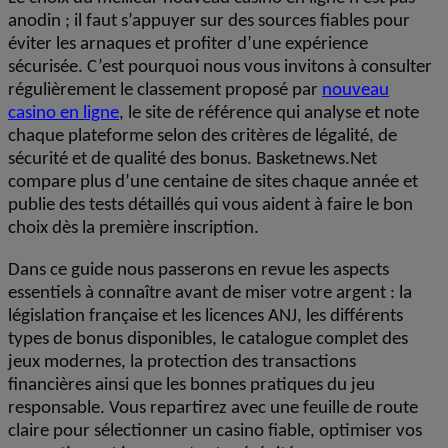
anodin ; il faut s’appuyer sur des sources fiables pour
éviter les arnaques et profiter d’une expérience
sécurisée. C’est pourquoi nous vous invitons à consulter
régulièrement le classement proposé par
nouveau
casino en ligne
, le site de référence qui analyse et note
chaque plateforme selon des critères de légalité, de
sécurité et de qualité des bonus. Basketnews.Net
compare plus d’une centaine de sites chaque année et
publie des tests détaillés qui vous aident à faire le bon
choix dès la première inscription.
Dans ce guide nous passerons en revue les aspects
essentiels à connaître avant de miser votre argent : la
législation française et les licences ANJ, les différents
types de bonus disponibles, le catalogue complet des
jeux modernes, la protection des transactions
financières ainsi que les bonnes pratiques du jeu
responsable. Vous repartirez avec une feuille de route
claire pour sélectionner un casino fiable, optimiser vos