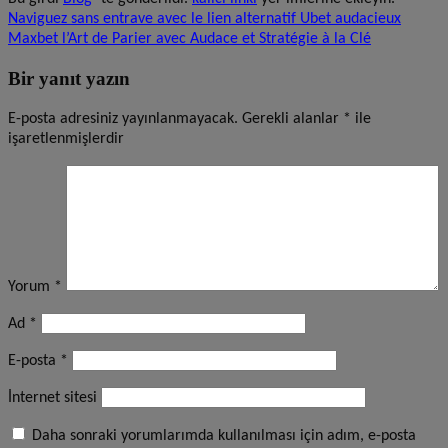
Naviguez sans entrave avec le lien alternatif Ubet audacieux
Maxbet l’Art de Parier avec Audace et Stratégie à la Clé
Bir yanıt yazın
E-posta adresiniz yayınlanmayacak.
Gerekli alanlar
*
ile
işaretlenmişlerdir
Yorum
*
Ad
*
E-posta
*
İnternet sitesi
Daha sonraki yorumlarımda kullanılması için adım, e-posta