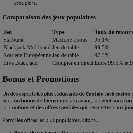
croupiers.
Comparaison des jeux populaires
Jeu
Type
Taux de retour
Starburst
Machine à sous
96.1%
Blackjack Multihand
Jeu de table
99.5%
Roulette Européenne
Jeu de table
97.3%
Live Blackjack
Croupier en direct
Entre 99.5% et 
Bonus et Promotions
Un des aspects les plus séduisants de
Captain Jack casino
e
avec un
bonus de bienvenue
attrayant, souvent sous for
promotions et des offres spéciales qui permettent aux jou
Parmi les offres les plus populaires, citons :