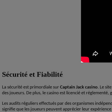
Sécurité et Fiabilité
La sécurité est primordiale sur
Captain Jack casino
. Le si
des joueurs. De plus, le casino est licencié et réglementé
Les audits réguliers effectués par des organismes indépend
signifie que les joueurs peuvent apprécier leur expérience 