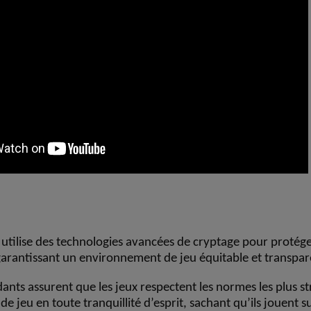
te utilise des technologies avancées de cryptage pour protég
, garantissant un environnement de jeu équitable et transpar
ants assurent que les jeux respectent les normes les plus st
de jeu en toute tranquillité d’esprit, sachant qu’ils jouent s