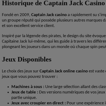
Historique de Captain Jack Casino
Fondé en 2009,
Captain Jack casino
a rapidement su s’imp
un groupe réputé qui possède plusieurs autres marques dans
et son excellent service client.
Inspiré par la légende des pirates, le design du site évoque
Capitaine Jack lui-même, qui les guide à travers les diff
plongeant les joueurs dans un monde où chaque spin peu
Jeux Disponibles
Le choix des jeux sur
Captain Jack online casino
est vaste 
jeux que vous pouvez trouver :
Machines à sous :
Une large sélection allant des cla
Jeux de table :
Des versions numériques de vos jeux pr
partie unique.
Jeux avec croupier en direct :
Pour une expérience im