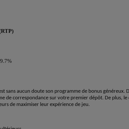
 (RTP)
99.7%
st sans aucun doute son programme de bonus généreux. Dès 
me de correspondance sur votre premier dépôt. De plus, le
eurs de maximiser leur expérience de jeu.