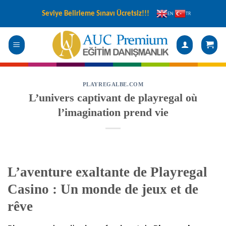
Skip
Seviye Belirleme Sınavı Ücretsiz!!!
EN
TR
to
content
PLAYREGALBE.COM
L’univers captivant de playregal où
l’imagination prend vie
L’aventure exaltante de Playregal
Casino : Un monde de jeux et de
rêve