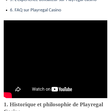
6. FAQ sur Playregal Casino
1. Historique et philosophie de Playregal