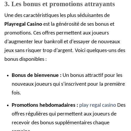
3. Les bonus et promotions attrayants
Une des caractéristiques les plus séduisantes de
Playregal Casino
est la générosité de ses bonus et
promotions. Ces offres permettent aux joueurs
d’augmenter leur bankroll et d’essayer de nouveaux
jeux sans risquer trop d’argent. Voici quelques-uns des
bonus disponibles :
Bonus de bienvenue :
Un bonus attractif pour les
nouveaux joueurs qui s’inscrivent pour la première
fois.
Promotions hebdomadaires :
play regal casino
Des
offres régulières qui permettent aux joueurs de
recevoir des bonus supplémentaires chaque