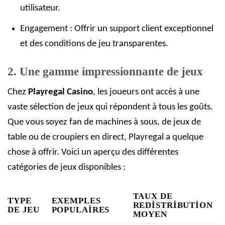
utilisateur.
Engagement : Offrir un support client exceptionnel
et des conditions de jeu transparentes.
2. Une gamme impressionnante de jeux
Chez
Playregal Casino
, les joueurs ont accès à une
vaste sélection de jeux qui répondent à tous les goûts.
Que vous soyez fan de machines à sous, de jeux de
table ou de croupiers en direct, Playregal a quelque
chose à offrir. Voici un aperçu des différentes
catégories de jeux disponibles :
TAUX DE
TYPE
EXEMPLES
REDISTRIBUTION
DE JEU
POPULAIRES
MOYEN