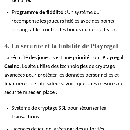
semaine.
Programme de fidélité :
Un système qui
récompense les joueurs fidèles avec des points
échangeables contre des bonus ou des cadeaux.
4. La sécurité et la fiabilité de Playregal
La sécurité des joueurs est une priorité pour
Playregal
Casino
. Le site utilise des technologies de cryptage
avancées pour protéger les données personnelles et
financières des utilisateurs. Voici quelques mesures de
sécurité mises en place :
Système de cryptage SSL pour sécuriser les
transactions.
Licences de jeu délivrées par des autorités