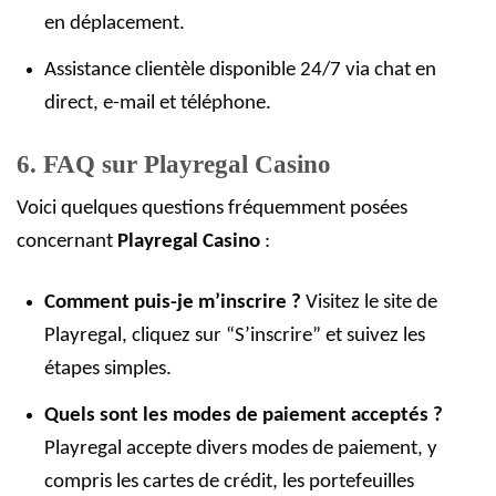
en déplacement.
Assistance clientèle disponible 24/7 via chat en
direct, e-mail et téléphone.
6. FAQ sur Playregal Casino
Voici quelques questions fréquemment posées
concernant
Playregal Casino
:
Comment puis-je m’inscrire ?
Visitez le site de
Playregal, cliquez sur “S’inscrire” et suivez les
étapes simples.
Quels sont les modes de paiement acceptés ?
Playregal accepte divers modes de paiement, y
compris les cartes de crédit, les portefeuilles