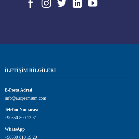
İLETIŞIM BILGILERI
E-Posta Adresi
info@aucpremium.com
Telefon Numarası
+90850 800 12 31
WhatsApp
+90530 818 19 20