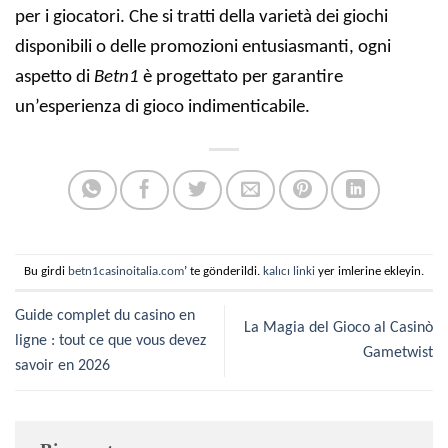
per i giocatori. Che si tratti della varietà dei giochi
disponibili o delle promozioni entusiasmanti, ogni
aspetto di
Betn1
è progettato per garantire
un’esperienza di gioco indimenticabile.
Bu girdi
betn1casinoitalia.com
’ te gönderildi.
kalıcı linki
yer imlerine ekleyin.
Guide complet du casino en
La Magia del Gioco al Casinò
ligne : tout ce que vous devez
Gametwist
savoir en 2026