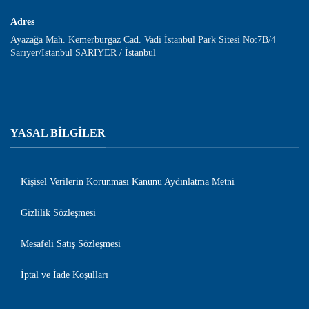
Adres
Ayazağa Mah. Kemerburgaz Cad. Vadi İstanbul Park Sitesi No:7B/4
Sarıyer/İstanbul SARIYER / İstanbul
YASAL BİLGİLER
Kişisel Verilerin Korunması Kanunu Aydınlatma Metni
Gizlilik Sözleşmesi
Mesafeli Satış Sözleşmesi
İptal ve İade Koşulları