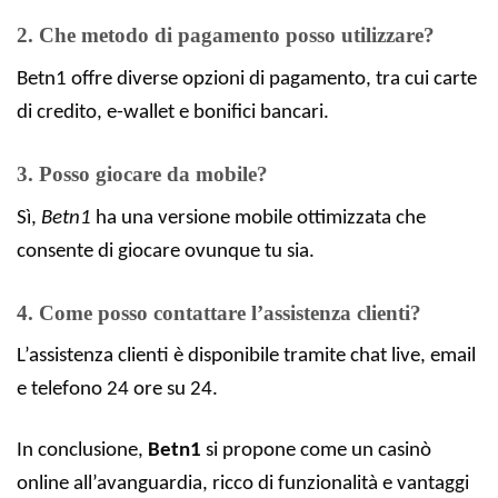
2. Che metodo di pagamento posso utilizzare?
Betn1 offre diverse opzioni di pagamento, tra cui carte
di credito, e-wallet e bonifici bancari.
3. Posso giocare da mobile?
Sì,
Betn1
ha una versione mobile ottimizzata che
consente di giocare ovunque tu sia.
4. Come posso contattare l’assistenza clienti?
L’assistenza clienti è disponibile tramite chat live, email
e telefono 24 ore su 24.
In conclusione,
Betn1
si propone come un casinò
online all’avanguardia, ricco di funzionalità e vantaggi