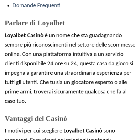
Domande Frequenti
Parlare di Loyalbet
Loyalbet Casinò
è un nome che sta guadagnando
sempre più riconoscimenti nel settore delle scommesse
online. Con una piattaforma intuitiva e un servizio
clienti disponibile 24 ore su 24, questa casa da gioco si
impegna a garantire una straordinaria esperienza per
tutti gli utenti. Che tu sia un giocatore esperto o alle
prime armi, troverai sicuramente qualcosa che fa al
caso tuo.
Vantaggi del Casinò
I motivi per cui scegliere
Loyalbet Casinò
sono