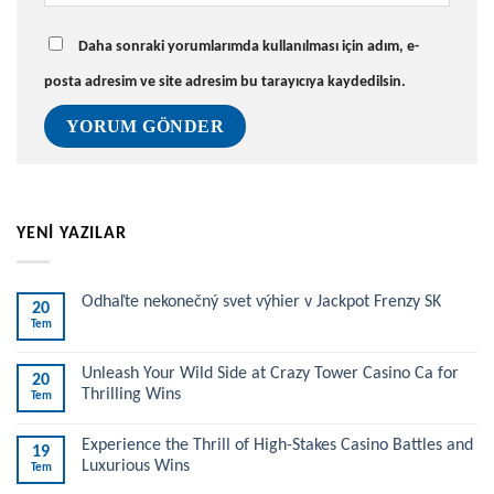
Daha sonraki yorumlarımda kullanılması için adım, e-
posta adresim ve site adresim bu tarayıcıya kaydedilsin.
YENİ YAZILAR
Odhaľte nekonečný svet výhier v Jackpot Frenzy SK
20
Tem
Unleash Your Wild Side at Crazy Tower Casino Ca for
20
Thrilling Wins
Tem
Experience the Thrill of High-Stakes Casino Battles and
19
Luxurious Wins
Tem