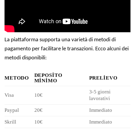
La piattaforma supporta una varietà di metodi di
pagamento per facilitare le transazioni. Ecco alcuni dei
metodi disponibili:
DEPOSITO
METODO
PRELIEVO
MINIMO
3-5 giorni
Visa
10€
lavorativi
Paypal
20€
Immediato
Skrill
10€
Immediato