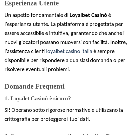
Esperienza Utente
Un aspetto fondamentale di
Loyalbet Casinò
è
l’esperienza utente. La piattaforma è progettata per
essere accessibile e intuitiva, garantendo che anche i
nuovi giocatori possano muoversi con facilità. Inoltre,
l’assistenza clienti
loyalbet casino italia
è sempre
disponibile per rispondere a qualsiasi domanda o per
risolvere eventuali problemi.
Domande Frequenti
1. Loyalet Casinò è sicuro?
Sì! Operano sotto rigorose normative e utilizzano la
crittografia per proteggere i tuoi dati.