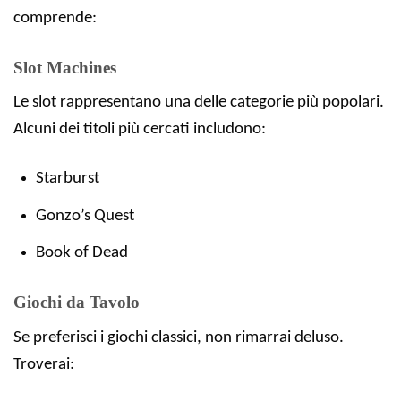
comprende:
Slot Machines
Le slot rappresentano una delle categorie più popolari.
Alcuni dei titoli più cercati includono:
Starburst
Gonzo’s Quest
Book of Dead
Giochi da Tavolo
Se preferisci i giochi classici, non rimarrai deluso.
Troverai: