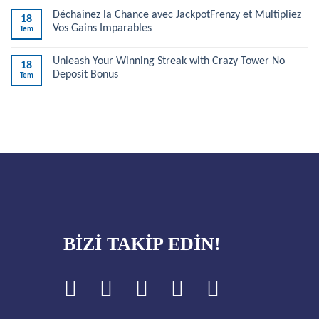
Déchainez la Chance avec JackpotFrenzy et Multipliez
18
Vos Gains Imparables
Tem
Unleash Your Winning Streak with Crazy Tower No
18
Deposit Bonus
Tem
BİZİ TAKİP EDİN!