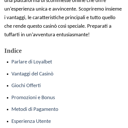
una piattaforma di scommesse online che offre
un’esperienza unica e avvincente. Scopriremo insieme
i vantaggi, le caratteristiche principali e tutto quello
che rende questo casinò così speciale. Preparati a
tuffarti in un’avventura entusiasmante!
Indice
Parlare di Loyalbet
Vantaggi del Casinò
Giochi Offerti
Promozioni e Bonus
Metodi di Pagamento
Esperienza Utente