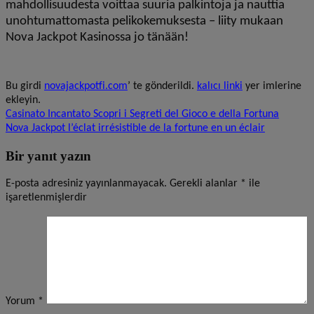
mahdollisuudesta voittaa suuria palkintoja ja nauttia
unohtumattomasta pelikokemuksesta – liity mukaan
Nova Jackpot Kasinossa jo tänään!
Bu girdi
novajackpotfi.com
’ te gönderildi.
kalıcı linki
yer imlerine
ekleyin.
Casinato Incantato Scopri i Segreti del Gioco e della Fortuna
Nova Jackpot l’éclat irrésistible de la fortune en un éclair
Bir yanıt yazın
E-posta adresiniz yayınlanmayacak.
Gerekli alanlar
*
ile
işaretlenmişlerdir
Yorum
*