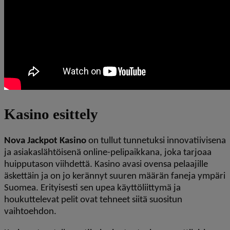
Kasino esittely
Nova Jackpot Kasino
on tullut tunnetuksi innovatiivisena
ja asiakaslähtöisenä online-pelipaikkana, joka tarjoaa
huipputason viihdettä. Kasino avasi ovensa pelaajille
äskettäin ja on jo kerännyt suuren määrän faneja ympäri
Suomea. Erityisesti sen upea käyttöliittymä ja
houkuttelevat pelit ovat tehneet siitä suositun
vaihtoehdon.