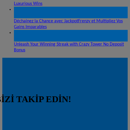
Luxurious Wins
18
Tem
Déchainez la Chance avec JackpotFrenzy et Multipliez Vos
Gains Imparables
18
Tem
Unleash Your Winning Streak with Crazy Tower No Deposit
Bonus
İZİ TAKİP EDİN!