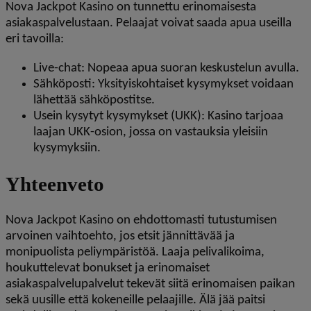
Nova Jackpot Kasino on tunnettu erinomaisesta
asiakaspalvelustaan. Pelaajat voivat saada apua useilla
eri tavoilla:
Live-chat: Nopeaa apua suoran keskustelun avulla.
Sähköposti: Yksityiskohtaiset kysymykset voidaan
lähettää sähköpostitse.
Usein kysytyt kysymykset (UKK): Kasino tarjoaa
laajan UKK-osion, jossa on vastauksia yleisiin
kysymyksiin.
Yhteenveto
Nova Jackpot Kasino on ehdottomasti tutustumisen
arvoinen vaihtoehto, jos etsit jännittävää ja
monipuolista peliympäristöä. Laaja pelivalikoima,
houkuttelevat bonukset ja erinomaiset
asiakaspalvelupalvelut tekevät siitä erinomaisen paikan
sekä uusille että kokeneille pelaajille. Älä jää paitsi