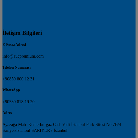
İletişim Bilgileri
E-Posta Adresi
info@aucpremium.com
Telefon Numarası
+90850 800 12 31
WhatsApp
+90530 818 19 20
Adres
Ayazağa Mah. Kemerburgaz Cad. Vadi İstanbul Park Sitesi No:7B/4
Sarıyer/İstanbul SARIYER / İstanbul