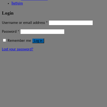
İletişim
Login
Username or email address
*
Password
*
Remember me
Log in
Lost your password?