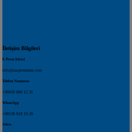
İletişim Bilgileri
E-Posta Adresi
info@aucpremium.com
Telefon Numarası
+90850 800 12 31
WhatsApp
+90530 818 19 20
Adres