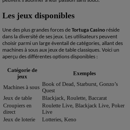
peuvent s’adonner à leur passion sans souci.
Les jeux disponibles
Une des plus grandes forces de
Tortuga Casino
réside
dans la diversité de ses jeux. Les utilisateurs peuvent
choisir parmi un large éventail de catégories, allant des
machines à sous aux jeux de table classiques. Voici un
aperçu des différentes options disponibles :
Catégorie de
Exemples
jeux
Book of Dead, Starburst, Gonzo’s
Machines à sous
Quest
Jeux de table
Blackjack, Roulette, Baccarat
Croupiers en
Roulette Live, Blackjack Live, Poker
direct
Live
Jeux de loterie
Lotteries, Keno