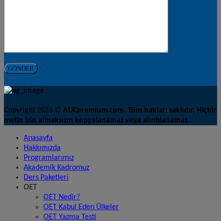
Copyright 2026 ©
AUCpremium.com. Tüm hakları saklıdır. Hiçbir
metin izin almaksızın kopyalanamaz veya alıntılanamaz.
Anasayfa
Hakkımızda
Programlarımız
Akademik Kadromuz
Ders Paketleri
OET
OET Nedir?
OET Kabul Eden Ülkeler
OET Yazma Testi