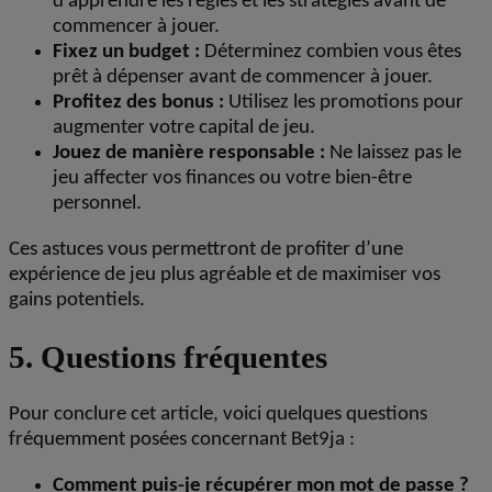
d’apprendre les règles et les stratégies avant de
commencer à jouer.
Fixez un budget :
Déterminez combien vous êtes
prêt à dépenser avant de commencer à jouer.
Profitez des bonus :
Utilisez les promotions pour
augmenter votre capital de jeu.
Jouez de manière responsable :
Ne laissez pas le
jeu affecter vos finances ou votre bien-être
personnel.
Ces astuces vous permettront de profiter d’une
expérience de jeu plus agréable et de maximiser vos
gains potentiels.
5. Questions fréquentes
Pour conclure cet article, voici quelques questions
fréquemment posées concernant Bet9ja :
Comment puis-je récupérer mon mot de passe ?