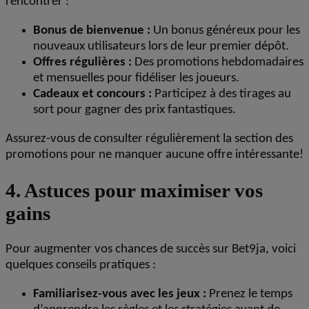
rencontrer :
Bonus de bienvenue :
Un bonus généreux pour les
nouveaux utilisateurs lors de leur premier dépôt.
Offres régulières :
Des promotions hebdomadaires
et mensuelles pour fidéliser les joueurs.
Cadeaux et concours :
Participez à des tirages au
sort pour gagner des prix fantastiques.
Assurez-vous de consulter régulièrement la section des
promotions pour ne manquer aucune offre intéressante!
4. Astuces pour maximiser vos
gains
Pour augmenter vos chances de succès sur Bet9ja, voici
quelques conseils pratiques :
Familiarisez-vous avec les jeux :
Prenez le temps