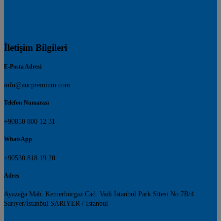
İletişim Bilgileri
E-Posta Adresi
info@aucpremium.com
Telefon Numarası
+90850 800 12 31
WhatsApp
+90530 818 19 20
Adres
Ayazağa Mah. Kemerburgaz Cad. Vadi İstanbul Park Sitesi No:7B/4
Sarıyer/İstanbul SARIYER / İstanbul