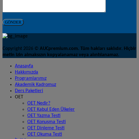
Copyright 2026 ©
AUCpremium.com. Tüm hakları saklıdır. Hiçbir
metin izin almaksızın kopyalanamaz veya alıntılanamaz.
Anasayfa
Hakkımızda
Programlarımız
Akademik Kadromuz
Ders Paketleri
OET
OET Nedir?
OET Kabul Eden Ülkeler
OET Yazma Testi
OET Konuşma Testi
OET Dinleme Testi
OET Okuma Testi