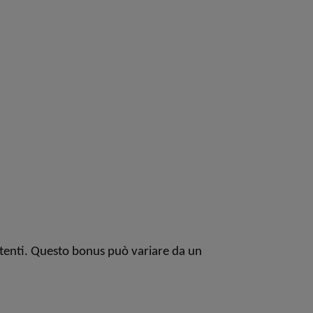
istenti. Questo bonus può variare da un