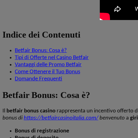
Indice dei Contenuti
Betfair Bonus: Cosa è?
Tipi di Offerte nel Casino Betfair
Vantaggi delle Promo Betfair
Come Ottenere il Tuo Bonus
Domande Frequenti
Betfair Bonus: Cosa è?
Il
betfair bonus casino
rappresenta un incentivo offerto dal
bonus di
https://betfaircasinoitalia.com/
benvenuto
a
gir
Bonus di registrazione