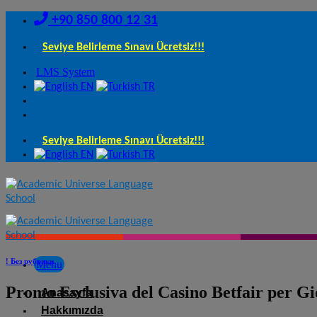
Skip
+90 850 800 12 31
to
content
Seviye Belirleme Sınavı Ücretsiz!!!
LMS System
EN
TR
Seviye Belirleme Sınavı Ücretsiz!!!
EN
TR
! Без рубрики
Menu
Promo Esclusiva del Casino Betfair per Gio
Anasayfa
Hakkımızda