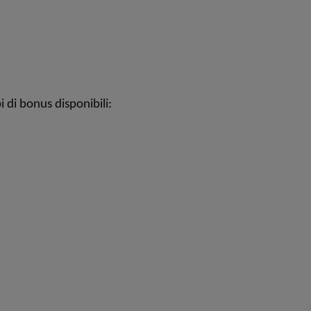
i di bonus disponibili: