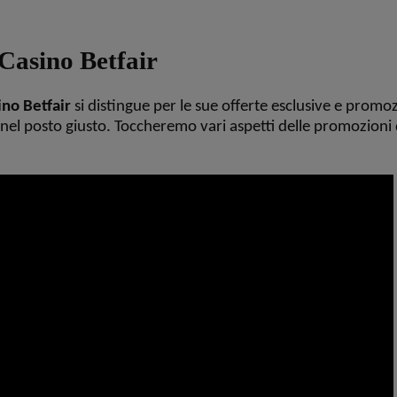
 Casino Betfair
ino Betfair
si distingue per le sue offerte esclusive e promoz
 nel posto giusto. Toccheremo vari aspetti delle promozioni dis