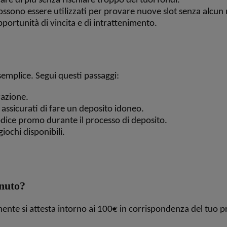
re di più senza rischiare troppo dei tuoi fondi.
 possono essere utilizzati per provare nuove slot senza alcun 
portunità di vincita e di intrattenimento.
emplice. Segui questi passaggi:
trazione.
, assicurati di fare un deposito idoneo.
codice promo durante il processo di deposito.
giochi disponibili.
enuto?
ente si attesta intorno ai 100€ in corrispondenza del tuo p