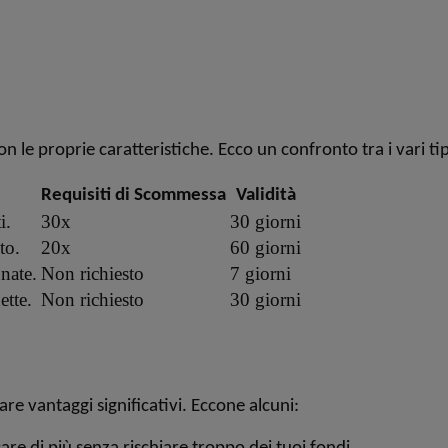
n le proprie caratteristiche. Ecco un confronto tra i vari tip
Requisiti di Scommessa
Validità
i.
30x
30 giorni
to.
20x
60 giorni
onate.
Non richiesto
7 giorni
ette.
Non richiesto
30 giorni
re vantaggi significativi. Eccone alcuni: