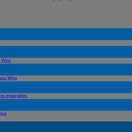
g Wins
ious Wins
ins Imparables
onus