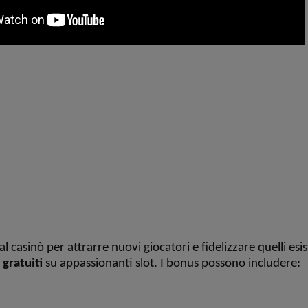
 casinò per attrarre nuovi giocatori e fidelizzare quelli es
i gratuiti
su appassionanti slot. I bonus possono includere: