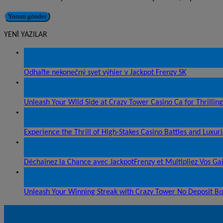
YENİ YAZILAR
20
Tem
Odhaľte nekonečný svet výhier v Jackpot Frenzy SK
20
Tem
Unleash Your Wild Side at Crazy Tower Casino Ca for Thrillin
19
Tem
Experience the Thrill of High-Stakes Casino Battles and Luxur
18
Tem
Déchainez la Chance avec JackpotFrenzy et Multipliez Vos Ga
18
Tem
Unleash Your Winning Streak with Crazy Tower No Deposit B