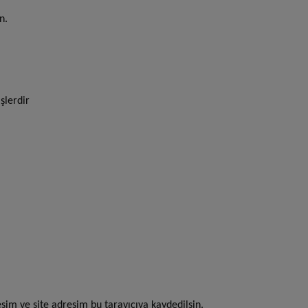
n.
şlerdir
im ve site adresim bu tarayıcıya kaydedilsin.