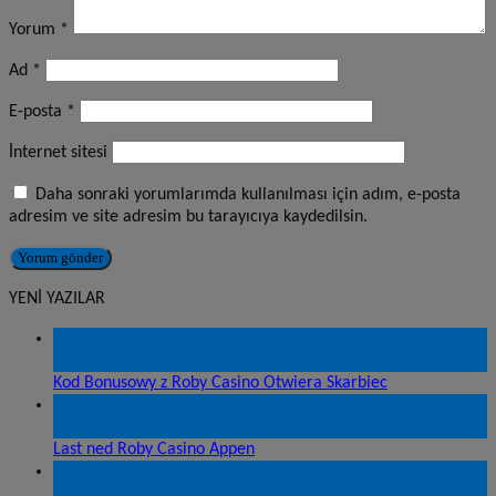
Yorum
*
Ad
*
E-posta
*
İnternet sitesi
Daha sonraki yorumlarımda kullanılması için adım, e-posta
adresim ve site adresim bu tarayıcıya kaydedilsin.
YENİ YAZILAR
07
Ağu
Kod Bonusowy z Roby Casino Otwiera Skarbiec
07
Ağu
Last ned Roby Casino Appen
07
Ağu