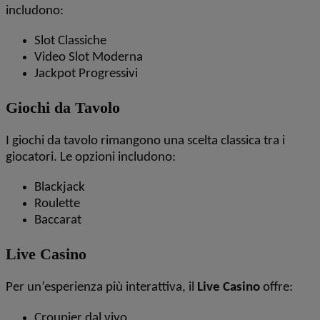
includono:
Slot Classiche
Video Slot Moderna
Jackpot Progressivi
Giochi da Tavolo
I giochi da tavolo rimangono una scelta classica tra i
giocatori. Le opzioni includono:
Blackjack
Roulette
Baccarat
Live Casino
Per un’esperienza più interattiva, il
Live Casino
offre:
Croupier dal vivo