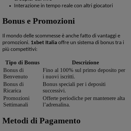
Interazione in tempo reale con altri giocatori
Bonus e Promozioni
Il mondo delle scommesse è anche fatto di vantaggi e
promozioni.
1xbet Italia
offre un sistema di bonus tra i
più competitivi:
Tipo di Bonus
Descrizione
Bonus di
Fino al 100% sul primo deposito per
Benvenuto
i nuovi iscritti.
Bonus di
Bonus speciali per i depositi
Ricarica
successivi.
Promozioni
Offerte periodiche per mantenere alta
Settimanali
l’adrenalina.
Metodi di Pagamento