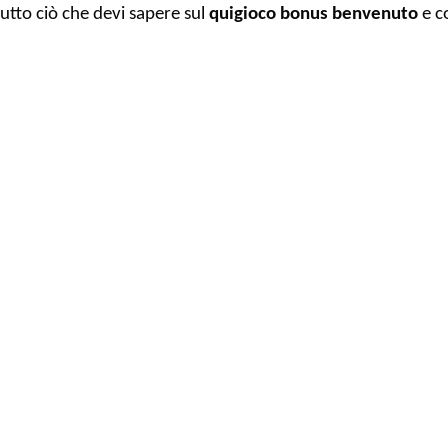
tutto ciò che devi sapere sul
quigioco bonus benvenuto
e c