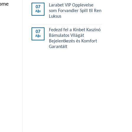
ome
Larabet VIP Opplevelse
07
som Forvandler Spill til Ren
Ağu
Luksus
Fedezd fel a Kinbet Kaszinó
07
Bámulatos Világát
Ağu
Bejelentkezés és Komfort
Garantált