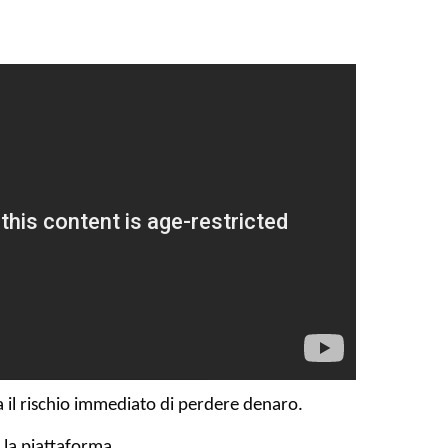
 il rischio immediato di perdere denaro.
n la piattaforma.