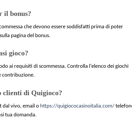
r il bonus?
i scommessa che devono essere soddisfatti prima di poter
i sulla pagina del bonus.
asi gioco?
odo ai requisiti di scommessa. Controlla l’elenco dei giochi
re contribuzione.
 clienti di Quigioco?
t dal vivo, email o
https://quigiococasinoitalia.com/
telefon
iasi tua domanda.