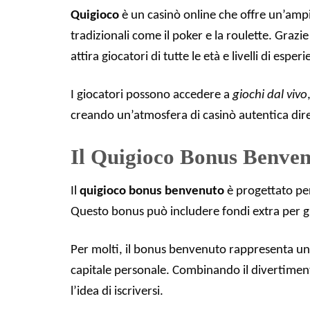
Quigioco
è un casinò online che offre un’ampi
tradizionali come il poker e la roulette. Grazie 
attira giocatori di tutte le età e livelli di esper
I giocatori possono accedere a
giochi dal vivo
creando un’atmosfera di casinò autentica dir
Il Quigioco Bonus Benve
Il
quigioco bonus benvenuto
è progettato per
Questo bonus può includere fondi extra per gio
Per molti, il bonus benvenuto rappresenta un’
capitale personale. Combinando il divertimento
l’idea di iscriversi.