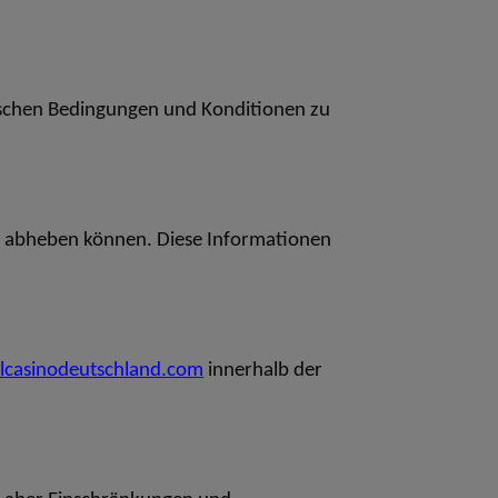
ifischen Bedingungen und Konditionen zu
ne abheben können. Diese Informationen
lcasinodeutschland.com
innerhalb der