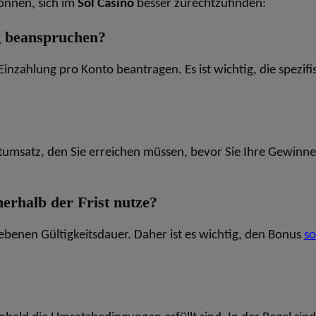
können, sich im
Sol Casino
besser zurechtzufinden:
g beanspruchen?
Einzahlung pro Konto beantragen. Es ist wichtig, die spez
stumsatz, den Sie erreichen müssen, bevor Sie Ihre Gewin
erhalb der Frist nutze?
benen Gültigkeitsdauer. Daher ist es wichtig, den Bonus
so