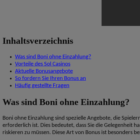
Inhaltsverzeichnis
Was sind Boni ohne Einzahlung?
Vorteile des Sol Casinos
Aktuelle Bonusangebote
So fordern Sie Ihren Bonus an
Häufig gestellte Fragen
Was sind Boni ohne Einzahlung?
Boni ohne Einzahlung sind spezielle Angebote, die Spieler
erforderlich ist. Dies bedeutet, dass Sie die Gelegenheit
riskieren zu müssen. Diese Art von Bonus ist besonders beli