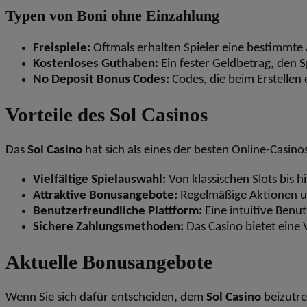
Typen von Boni ohne Einzahlung
Freispiele:
Oftmals erhalten Spieler eine bestimmte 
Kostenloses Guthaben:
Ein fester Geldbetrag, den 
No Deposit Bonus Codes:
Codes, die beim Erstellen
Vorteile des Sol Casinos
Das
Sol Casino
hat sich als eines der besten Online-Casino
Vielfältige Spielauswahl:
Von klassischen Slots bis h
Attraktive Bonusangebote:
Regelmäßige Aktionen un
Benutzerfreundliche Plattform:
Eine intuitive Benut
Sichere Zahlungsmethoden:
Das Casino bietet eine
Aktuelle Bonusangebote
Wenn Sie sich dafür entscheiden, dem
Sol Casino
beizutre