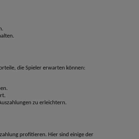
n.
alten.
orteile, die Spieler erwarten können:
ren.
rt.
Auszahlungen zu erleichtern.
ahlung profitieren. Hier sind einige der