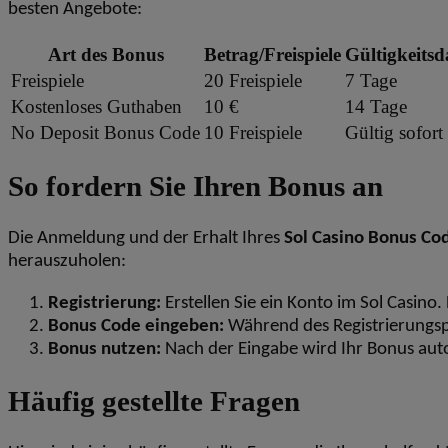
besten Angebote:
Art des Bonus
Betrag/Freispiele
Gültigkeitsd
Freispiele
20 Freispiele
7 Tage
Kostenloses Guthaben
10 €
14 Tage
No Deposit Bonus Code
10 Freispiele
Gültig sofort
So fordern Sie Ihren Bonus an
Die Anmeldung und der Erhalt Ihres
Sol Casino Bonus Co
herauszuholen:
Registrierung:
Erstellen Sie ein Konto im Sol Casino.
Bonus Code eingeben:
Während des Registrierungspr
Bonus nutzen:
Nach der Eingabe wird Ihr Bonus aut
Häufig gestellte Fragen