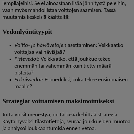
lempilajeihisi. Se ei ainoastaan lisää jännitystä peleihin,
vaan myös mahdollistaa voittojen saamisen. Tässä
muutamia keskeisiä käsitteitä:
Vedonlyöntityypit
Voitto- ja häviövetojen
asettaminen: Veikkaatko
voittajaa vai häviäjää?
Pistevedot
: Veikkaatko, että joukkue tekee
enemmän tai vähemmän kuin tietty määrä
pisteitä?
Erikoisvedot
: Esimerkiksi, kuka tekee ensimmäisen
maalin?
Strategiat voittamisen maksimoimiseksi
Jotta voisit menestyä, on tärkeää kehittää strategia.
Käytä hyväksi tilastotietoja, seuraa joukkueiden muotoa
ja analysoi loukkaantumisia ennen vetoa.