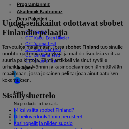
Programlarımız
Akademik Kadromuz
Ders Paketleri
Uudet seikkailut odottavat sbobet
OET
Finlandin pelaajia
OET Nedir?
OET Kabul Eden Ülkeler
OET Yazma Testi
Tervetuloa maailmaan, jossa
sbobet Finland
tuo sinulle
OET Konuşma Testi
unohtumattomia elämyksiä ja mahdollisuuksia voittaa
OET Dinleme Testi
suuria palkintoja. Tämä artikkeli vie sinut syvälle
OET Okuma Testi
urheiluvedonlyönnin ja kasinopelaamisen jännittävään
İletişim
maailmaan, jossa jokainen peli tarjoaa ainutlaatuisen
kokemuksen.
0
₺
Cart
Sisällysluettelo
No products in the cart.
Miksi valita sbobet Finland?
Urheiluvedonlyönnin perusteet
Kasinopelit ja niiden suosio