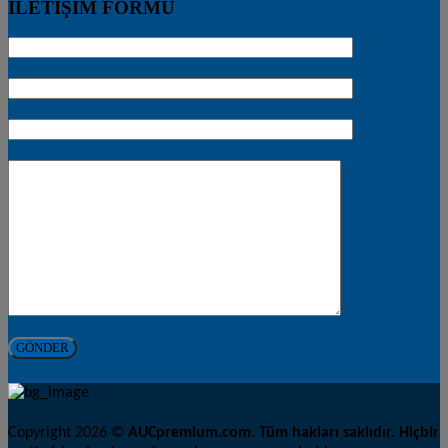
İLETİŞİM FORMU
Copyright 2026 ©
AUCpremium.com. Tüm hakları saklıdır. Hiçbir