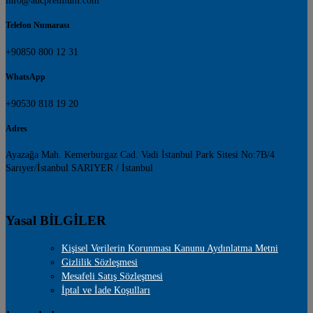
info@aucpremium.com
Telefon Numarası
+90850 800 12 31
WhatsApp
+90530 818 19 20
Adres
Ayazağa Mah. Kemerburgaz Cad. Vadi İstanbul Park Sitesi No:7B/4
Sarıyer/İstanbul SARIYER / İstanbul
Yasal BİLGİLER
Kişisel Verilerin Korunması Kanunu Aydınlatma Metni
Gizlilik Sözleşmesi
Mesafeli Satış Sözleşmesi
İptal ve İade Koşulları