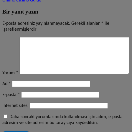
Online Casino Guide
Bir yanıt yazın
E-posta adresiniz yayınlanmayacak.
Gerekli alanlar
*
ile
işaretlenmişlerdir
Yorum
*
Ad
*
E-posta
*
İnternet sitesi
Daha sonraki yorumlarımda kullanılması için adım, e-posta
adresim ve site adresim bu tarayıcıya kaydedilsin.