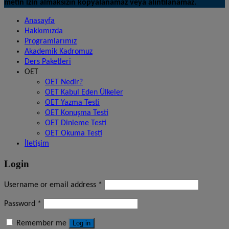
metin izin almaksızın kopyalanamaz veya alıntılanamaz.
Anasayfa
Hakkımızda
Programlarımız
Akademik Kadromuz
Ders Paketleri
OET
OET Nedir?
OET Kabul Eden Ülkeler
OET Yazma Testi
OET Konuşma Testi
OET Dinleme Testi
OET Okuma Testi
İletişim
Login
Username or email address
*
Password
*
Remember me
Log in