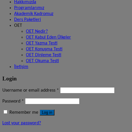
Hakkımızda
Programlarımız
Akademik Kadromuz
Ders Paketleri
OET
OET Nedir?
OET Kabul Eden Ülkeler
OET Yazma Testi
OET Konuşma Testi
OET Dinleme Testi
OET Okuma Testi
İletişim
Login
Username or email address
*
Password
*
Remember me
Log in
Lost your password?