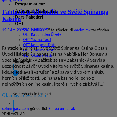
spinangacz.com
Programlarımız
Akademik Kadromuz
Fantazie a Adrenalin ve Světě Spinanga
Ders Paketleri
Kasina
OET
OET Nedir?
15 Ekim 2025
15 Ekim 2025
’' te gönderildi
wadminw
tarafından
OET Kabul Eden Ülkeler
OET Yazma Testi
OET Konuşma Testi
Fantazie a Adrenalin ve Světě Spinanga Kasina Obsah
OET Dinleme Testi
Úvod Historie Spinanga Kasina Nabídka Her Bonusy a
OET Okuma Testi
Speciální Nabídky Zážitek ze Hry Zákaznický Servis a
İletişim
Bezpečnost Závěr Úvod Vítejte ve světě Spinanga kasina,
kde se setkávají vzrušení a zábava v divokém shluku
0
₺
herních příležitostí. Spinanga kasino je jedno z
Cart
nejnovějších online kasin, které si rychle získává […]
No products in the cart.
Okumaya devam edin
→
spinangacz.com
gönderildi
Bir yorum bırak
YENİ YAZILAR