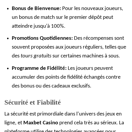
Bonus de Bienvenue:
Pour les nouveaux joueurs,
un bonus de match sur le premier dépôt peut
atteindre jusqu’à 100%.
Promotions Quotidiennes:
Des récompenses sont
souvent proposées aux joueurs réguliers, telles que
des
tours gratuits
sur certaines machines à sous.
Programme de Fidélité:
Les joueurs peuvent
accumuler des points de fidélité échangés contre
des bonus ou des cadeaux exclusifs.
Sécurité et Fiabilité
La sécurité est primordiale dans l’univers des jeux en
ligne, et
Maxbet Casino
prend cela très au sérieux. La
plateforme utilise des technologies avancées pour