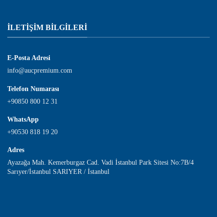
İLETIŞIM BILGILERI
E-Posta Adresi
info@aucpremium.com
Telefon Numarası
+90850 800 12 31
WhatsApp
+90530 818 19 20
Adres
Ayazağa Mah. Kemerburgaz Cad. Vadi İstanbul Park Sitesi No:7B/4
Sarıyer/İstanbul SARIYER / İstanbul