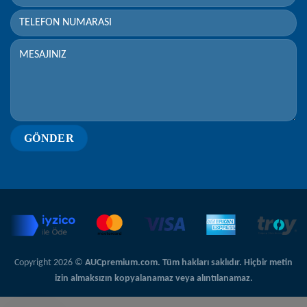
Copyright 2026 ©
AUCpremium.com. Tüm hakları saklıdır. Hiçbir metin
izin almaksızın kopyalanamaz veya alıntılanamaz.