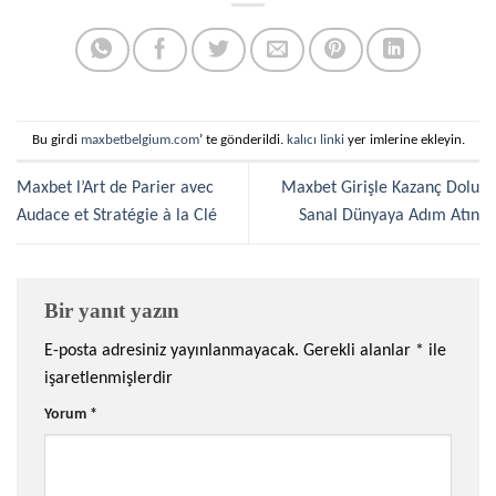
Bu girdi
maxbetbelgium.com
’ te gönderildi.
kalıcı linki
yer imlerine ekleyin.
Maxbet l’Art de Parier avec
Maxbet Girişle Kazanç Dolu
Audace et Stratégie à la Clé
Sanal Dünyaya Adım Atın
Bir yanıt yazın
E-posta adresiniz yayınlanmayacak.
Gerekli alanlar
*
ile
işaretlenmişlerdir
Yorum
*