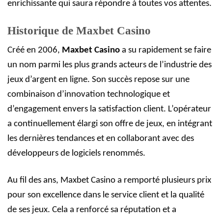
enrichissante qui saura répondre à toutes vos attentes.
Historique de Maxbet Casino
Créé en 2006,
Maxbet Casino
a su rapidement se faire
un nom parmi les plus grands acteurs de l’industrie des
jeux d’argent en ligne. Son succès repose sur une
combinaison d’innovation technologique et
d’engagement envers la satisfaction client. L’opérateur
a continuellement élargi son offre de jeux, en intégrant
les dernières tendances et en collaborant avec des
développeurs de logiciels renommés.
Au fil des ans, Maxbet Casino a remporté plusieurs prix
pour son excellence dans le service client et la qualité
de ses jeux. Cela a renforcé sa réputation et a